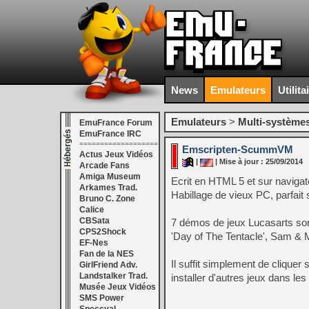
News
Emulateurs
Utilita
Emulateurs
>
Multi-système
EmuFrance Forum
EmuFrance IRC
===================
Emscripten-ScummVM
Actus Jeux Vidéos
|
| Mise à jour : 25/09/2014
Arcade Fans
Amiga Museum
Ecrit en HTML 5 et sur naviga
Arkames Trad.
Habillage de vieux PC, parfait 
Bruno C. Zone
Calice
CBSata
7 démos de jeux Lucasarts son
CPS2Shock
'Day of The Tentacle', Sam & M
EF-Nes
Fan de la NES
Il suffit simplement de cliquer 
GirlFriend Adv.
Landstalker Trad.
installer d'autres jeux dans les
Musée Jeux Vidéos
SMS Power