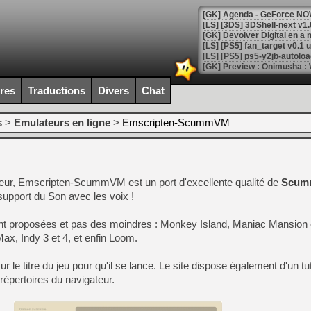
[GK] Agenda - GeForce NOW
[GK] Devolver Digital en a 
[LS] [PS5] ps5-y2jb-autolo
[GK] Pourquoi Marvel Tokon 
[GK] Test : Restory : Chill
ires
Traductions
Divers
Chat
[GK] GTA 6 : Rockstar Games
[GK] Hot Wheels Infinite Rus
[GK] Mémoire cash - Secret 
s
>
Emulateurs en ligne
>
Emscripten-ScummVM
[GK] Résultats Nintendo : 
[GK] Déjà des dégraissage
[Mo5] Brickboy cherche à r
teur, Emscripten-ScummVM est un port d'excellente qualité de
[GK] Minecraft et ses « Gra
Scu
support du Son avec les voix !
[GK] Beast of Reincarnation
[GK] Ubisoft : fin de parti
t proposées et pas des moindres : Monkey Island, Maniac Mansion e
[GK] Mémoire cash - Metroid
[GK] Dan Houser (GTA) défe
ax, Indy 3 et 4, et enfin Loom.
[GK] Comment EA Sports FC
[GK] Crimson Moon : un Dark
sur le titre du jeu pour qu'il se lance. Le site dispose également d'un tu
[GK] Isle of Reveries : le j
[GK] Moonlighter 2 : The En
 répertoires du navigateur.
[GK] Capcom relance Monste