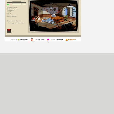
[Mo5] Deux inédits du Virtu
[GK] Le beat'em up The Walk
[GK] Endless Legend 2 : enf
[LS] [PS5] Le WebKit Userl
[GK] Oubliez Crazy Taxi, S
[LS] [Switch] NSZ 5.0.0 es
[GK] No More Room in Hell 2
[GK] Un chatbot Atelier Ryz