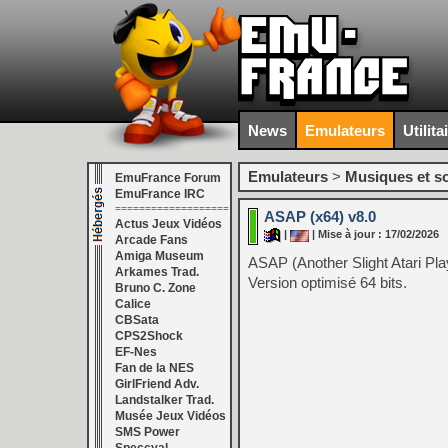
News
Emulateurs
Utilita
Emulateurs
>
Musiques et s
EmuFrance Forum
EmuFrance IRC
===================
ASAP (x64) v8.0
Actus Jeux Vidéos
|
| Mise à jour : 17/02/2026
Arcade Fans
Amiga Museum
ASAP (Another Slight Atari Playe
Arkames Trad.
Version optimisé 64 bits.
Bruno C. Zone
Calice
CBSata
CPS2Shock
EF-Nes
Fan de la NES
GirlFriend Adv.
Landstalker Trad.
Musée Jeux Vidéos
SMS Power