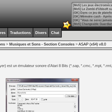
[Mo5] Les jeux électroméca
[Mo5] Le Zombi d’Ubisoft s
[GK] Dans ce jeu de platefo
[GK] Mémoire cash - Après 
[GK] "Vous ne serez jamais
[Mo5] Changeable Guardian 
[GK] Des bugs de Super Mar
[LS] [Switch] NSP Auto Inst
ires
Traductions
Divers
Chat
ons
>
Musiques et Sons - Section Consoles
>
ASAP (x64) v8.0
[GK] La saga horrifique Am
r) est un émulateur sonore d'Atari 8 Bits (*.sap, *.cmc, *.mpt, *.rmt, 
[GK] Le portage de Super M
[Mo5] Le jeu de course fut
[GK] Guillermo del Toro ado
[LTF] Eté 2026 - Séquence 
[GK] Mistfall Hunter : déjà 
[GK] Wo Long 2 évolue avec
[GK] Crossfire : un TPS à 100
[LS] [PS5] Premiers signes 