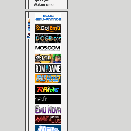
Speccyal
Wakoo-enter