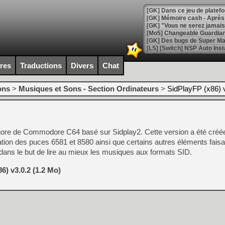
[GK] Dans ce jeu de platefo
[GK] Mémoire cash - Après 
[GK] "Vous ne serez jamais
[Mo5] Changeable Guardian 
[GK] Des bugs de Super Mar
[LS] [Switch] NSP Auto Inst
ires
Traductions
Divers
Chat
ons
>
Musiques et Sons - Section Ordinateurs
>
SidPlayFP (x86) 
[GK] La saga horrifique Am
nore de Commodore C64 basé sur Sidplay2. Cette version a été créée
[GK] Le portage de Super M
[Mo5] Le jeu de course fut
lation des puces 6581 et 8580 ainsi que certains autres éléments faisa
[GK] Guillermo del Toro ado
dans le but de lire au mieux les musiques aux formats SID.
[LTF] Eté 2026 - Séquence 
6) v3.0.2 (1.2 Mo)
[GK] Mistfall Hunter : déjà 
[GK] Wo Long 2 évolue avec
[GK] Crossfire : un TPS à 100
[LS] [PS5] Premiers signes 