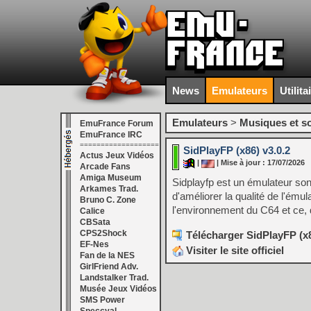
News
Emulateurs
Utilita
Emulateurs
>
Musiques et s
EmuFrance Forum
EmuFrance IRC
===================
SidPlayFP (x86) v3.0.2
Actus Jeux Vidéos
|
| Mise à jour : 17/07/2026
Arcade Fans
Amiga Museum
Sidplayfp est un émulateur so
Arkames Trad.
d'améliorer la qualité de l'ému
Bruno C. Zone
l'environnement du C64 et ce, 
Calice
CBSata
CPS2Shock
Télécharger SidPlayFP (x8
EF-Nes
Visiter le site officiel
Fan de la NES
GirlFriend Adv.
Landstalker Trad.
Musée Jeux Vidéos
SMS Power