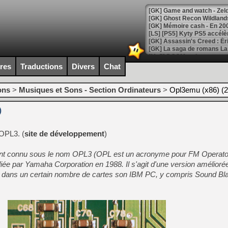
[Mo5] DOOM arrive en cart
[GK] Bethesda fête les 30 
ires
Traductions
Divers
Chat
[GK] Roblox : l'action en B
ons
>
Musiques et Sons - Section Ordinateurs
>
Opl3emu (x86) (2
[GK] Agenda - GeForce NOW
)
[GK] Devolver Digital en a 
[LS] [PS5] ps5-y2jb-autolo
OPL3. (
site de développement
)
[GK] Pourquoi Marvel Tokon 
[GK] Test : Restory : Chill
 connu sous le nom OPL3 (OPL est un acronyme pour FM Operator
[GK] GTA 6 : Rockstar Games
ée par Yamaha Corporation en 1988. Il s'agit d'une version amélior
[GK] Hot Wheels Infinite Rus
[GK] Mémoire cash - Secret 
sé dans un certain nombre de cartes son IBM PC, y compris Sound Bla
[GK] Résultats Nintendo : 
[GK] Déjà des dégraissage
[Mo5] Brickboy cherche à r
[GK] Minecraft et ses « Gra