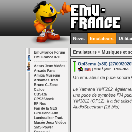
News
Emulateurs
Utilita
Emulateurs
>
Musiques et s
EmuFrance Forum
EmuFrance IRC
===================
Opl3emu (x86) (27/09/2020
Actus Jeux Vidéos
|
| Mise à jour : 17/07/2026
Arcade Fans
Amiga Museum
Un émulateur de puce sonore 
Arkames Trad.
Bruno C. Zone
Le Yamaha YMF262, également
Calice
CBSata
une puce de synthèse FM publi
CPS2Shock
YM3812 (OPL2). Il a été utili
EF-Nes
AudioSpectrum (16 bits).
Fan de la NES
GirlFriend Adv.
Landstalker Trad.
Musée Jeux Vidéos
SMS Power