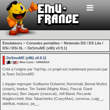
Emulateurs
>
Consoles portables
>
Nintendo DS / DS Lite /
DSi / DSi XL
>
DeSmuME (x86) v0.9.11
DeSmuME (x86) v0.9.11
|
| Mise à jour : 14/04/2014
Créé à l'origine par YopYop, ce projet est maintenant poursuivi par
la Team DeSmuME:
L'équipe regroupe: Guillaume Duhamel, Normmatt, Bernat Muñoz
(shash), thoduv, Tim Seidel (Mighty Max), Pascal, Giard
(evilynux), Ben Jaques (masscat), Jeff Bland, Riccardo
Magliocchetti, Max Tabachenko (CrazyMax), zeromus, Luigi__,
adelikat, matusz, pa__.