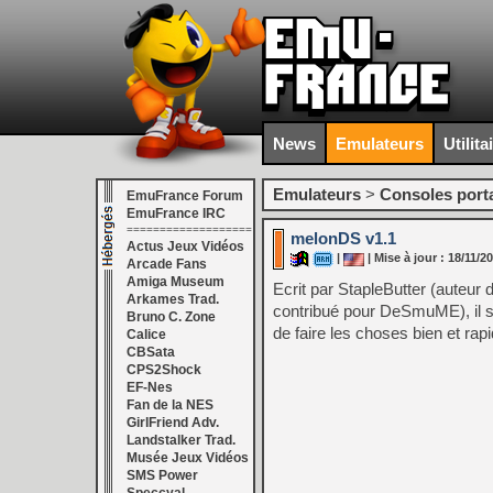
News
Emulateurs
Utilita
Emulateurs
>
Consoles port
EmuFrance Forum
EmuFrance IRC
===================
melonDS v1.1
Actus Jeux Vidéos
|
| Mise à jour : 18/11/2
Arcade Fans
Amiga Museum
Ecrit par StapleButter (auteu
Arkames Trad.
contribué pour DeSmuME), il s'
Bruno C. Zone
de faire les choses bien et ra
Calice
CBSata
CPS2Shock
EF-Nes
Fan de la NES
GirlFriend Adv.
Landstalker Trad.
Musée Jeux Vidéos
SMS Power