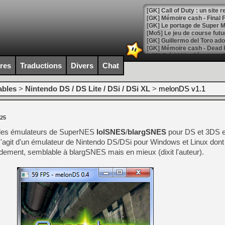
[GK] Le portage de Super M
[Mo5] Le jeu de course fut
[GK] Guillermo del Toro ado
[LTF] Eté 2026 - Séquence 
ires
Traductions
Divers
Chat
[GK] Mistfall Hunter : déjà 
[GK] Wo Long 2 évolue avec
[GK] Crossfire : un TPS à 100
ables
>
Nintendo DS / DS Lite / DSi / DSi XL
>
melonDS v1.1
[LS] [PS5] Premiers signes 
025
r des émulateurs de SuperNES
lolSNES
/
blargSNES
pour DS et 3DS e
agit d'un émulateur de Nintendo DS/DSi pour Windows et Linux dont l'
[Mo5] DOOM arrive en cart
pidement, semblable à blargSNES mais en mieux (dixit l'auteur).
[GK] Bethesda fête les 30 
[GK] Roblox : l'action en B
[GK] Agenda - GeForce NOW
[GK] Devolver Digital en a 
[LS] [PS5] ps5-y2jb-autolo