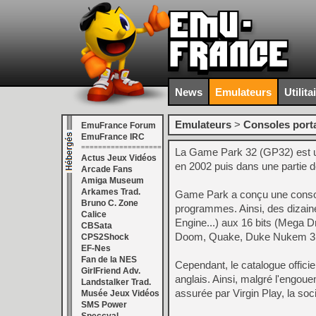
News
Emulateurs
Utilita
Emulateurs
>
Consoles port
EmuFrance Forum
EmuFrance IRC
===================
La Game Park 32 (GP32) est un
Actus Jeux Vidéos
en 2002 puis dans une partie de
Arcade Fans
Amiga Museum
Arkames Trad.
Game Park a conçu une console
Bruno C. Zone
programmes. Ainsi, des dizain
Calice
Engine...) aux 16 bits (Mega Dr
CBSata
Doom, Quake, Duke Nukem 3D o
CPS2Shock
EF-Nes
Fan de la NES
Cependant, le catalogue officie
GirlFriend Adv.
anglais. Ainsi, malgré l'engoue
Landstalker Trad.
assurée par Virgin Play, la so
Musée Jeux Vidéos
SMS Power