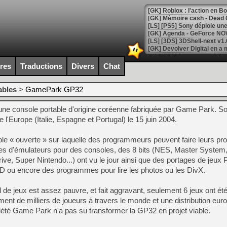
[GK] Roblox : l'action en B
[GK] Agenda - GeForce NOW
[GK] Devolver Digital en a 
[LS] [PS5] ps5-y2jb-autolo
ires
Traductions
Divers
Chat
[GK] Pourquoi Marvel Tokon 
[GK] Test : Restory : Chill
ables
>
GamePark GP32
[GK] GTA 6 : Rockstar Games
[GK] Hot Wheels Infinite Rus
e console portable d'origine coréenne fabriquée par Game Park. So
[GK] Mémoire cash - Secret 
[GK] Résultats Nintendo : 
 l'Europe (Italie, Espagne et Portugal) le 15 juin 2004.
[GK] Déjà des dégraissage
 « ouverte » sur laquelle des programmeurs peuvent faire leurs pro
[Mo5] Brickboy cherche à r
es d'émulateurs pour des consoles, des 8 bits (NES, Master System
[GK] Minecraft et ses « Gra
ive, Super Nintendo...) ont vu le jour ainsi que des portages de jeux 
u encore des programmes pour lire les photos ou les DivX.
[GK] Beast of Reincarnation
[GK] Ubisoft : fin de parti
[GK] Mémoire cash - Metroid
l de jeux est assez pauvre, et fait aggravant, seulement 6 jeux ont été
[GK] Dan Houser (GTA) défe
ment de milliers de joueurs à travers le monde et une distribution eu
[GK] Comment EA Sports FC
[GK] Crimson Moon : un Dark
ciété Game Park n'a pas su transformer la GP32 en projet viable.
[GK] Isle of Reveries : le j
[GK] Moonlighter 2 : The En