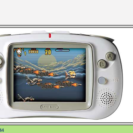
[GK] Capcom relance Monste
[Mo5] Deux inédits du Virtu
[GK] Le beat'em up The Walk
[GK] Endless Legend 2 : enf
[LS] [PS5] Le WebKit Userl
[GK] Oubliez Crazy Taxi, S
[LS] [Switch] NSZ 5.0.0 es
[GK] Bethesda fête les 30 
44