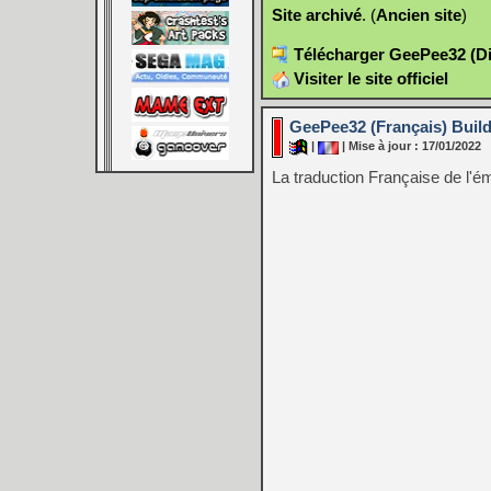
Site archivé
. (
Ancien site
)
Télécharger GeePee32 (Di
Visiter le site officiel
GeePee32 (Français) Build
|
| Mise à jour : 17/01/2022
La traduction Française de l'