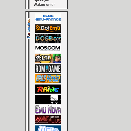
Speccyal
Wakoo-enter