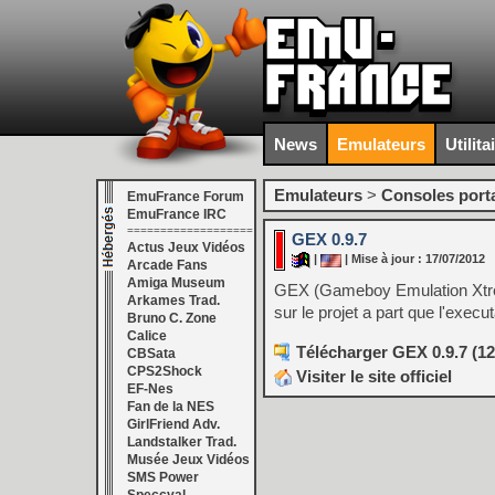
News
Emulateurs
Utilita
Emulateurs
>
Consoles port
EmuFrance Forum
EmuFrance IRC
===================
GEX 0.9.7
Actus Jeux Vidéos
|
| Mise à jour : 17/07/2012
Arcade Fans
Amiga Museum
GEX (Gameboy Emulation Xtrem
Arkames Trad.
sur le projet a part que l'execut
Bruno C. Zone
Calice
Télécharger GEX 0.9.7 (1
CBSata
CPS2Shock
Visiter le site officiel
EF-Nes
Fan de la NES
GirlFriend Adv.
Landstalker Trad.
Musée Jeux Vidéos
SMS Power