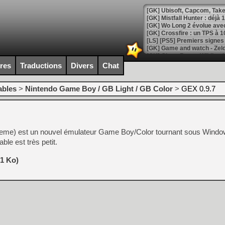
[GK] Mistfall Hunter : déjà 
[GK] Wo Long 2 évolue avec
[GK] Crossfire : un TPS à 100
[LS] [PS5] Premiers signes 
ires
Traductions
Divers
Chat
ables
>
Nintendo Game Boy / GB Light / GB Color
>
GEX 0.9.7
[Mo5] DOOM arrive en cart
[GK] Bethesda fête les 30 
[GK] Roblox : l'action en B
e) est un nouvel émulateur Game Boy/Color tournant sous Window
[GK] Agenda - GeForce NOW
able est très petit.
[GK] Devolver Digital en a 
21 Ko)
[LS] [PS5] ps5-y2jb-autolo
[GK] Pourquoi Marvel Tokon 
[GK] Test : Restory : Chill
[GK] GTA 6 : Rockstar Games
[GK] Hot Wheels Infinite Rus
[GK] Mémoire cash - Secret 
[GK] Résultats Nintendo : 