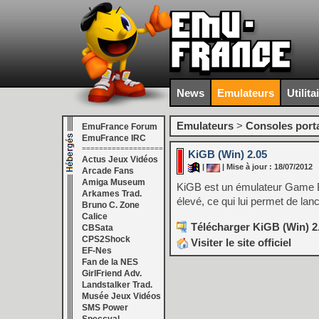
News
Emulateurs
Utilita
Emulateurs
>
Consoles port
EmuFrance Forum
EmuFrance IRC
===================
KiGB (Win) 2.05
Actus Jeux Vidéos
|
| Mise à jour : 18/07/2012
Arcade Fans
Amiga Museum
KiGB est un émulateur Game B
Arkames Trad.
élevé, ce qui lui permet de la
Bruno C. Zone
Calice
Télécharger KiGB (Win) 2
CBSata
CPS2Shock
Visiter le site officiel
EF-Nes
Fan de la NES
GirlFriend Adv.
Landstalker Trad.
Musée Jeux Vidéos
SMS Power