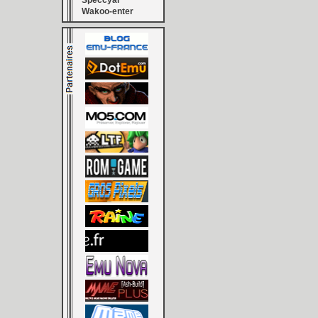
Speccyal
Wakoo-enter