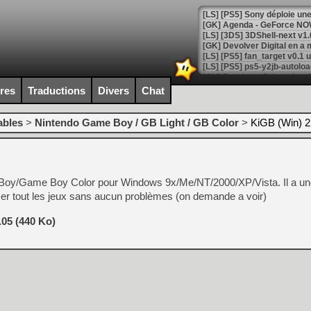
[GK] Agenda - GeForce NOW
[GK] Devolver Digital en a 
[LS] [PS5] ps5-y2jb-autolo
[GK] Pourquoi Marvel Tokon 
ires
Traductions
Divers
Chat
[GK] Test : Restory : Chill
[GK] GTA 6 : Rockstar Games
[GK] Hot Wheels Infinite Rus
ables
>
Nintendo Game Boy / GB Light / GB Color
>
KiGB (Win) 2
[GK] Mémoire cash - Secret 
[GK] Résultats Nintendo : 
[GK] Déjà des dégraissage
oy/Game Boy Color pour Windows 9x/Me/NT/2000/XP/Vista. Il a une
[Mo5] Brickboy cherche à r
[GK] Minecraft et ses « Gra
ncer tout les jeux sans aucun problèmes (on demande a voir)
[GK] Beast of Reincarnation
.05 (440 Ko)
[GK] Ubisoft : fin de parti
[GK] Mémoire cash - Metroid
[GK] Dan Houser (GTA) défe
[GK] Comment EA Sports FC
[GK] Crimson Moon : un Dark
[GK] Isle of Reveries : le j
[GK] Moonlighter 2 : The En
[GK] Capcom relance Monste