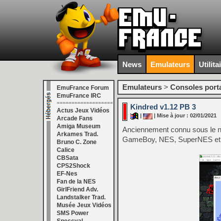
News
Emulateurs
Utilita
Emulateurs
>
Consoles port
EmuFrance Forum
EmuFrance IRC
===================
Kindred v1.12 PB 3
Actus Jeux Vidéos
|
| Mise à jour : 02/01/2021
Arcade Fans
Amiga Museum
Anciennement connu sous le no
Arkames Trad.
GameBoy, NES, SuperNES et I
Bruno C. Zone
Calice
CBSata
CPS2Shock
EF-Nes
Fan de la NES
GirlFriend Adv.
Landstalker Trad.
Musée Jeux Vidéos
SMS Power