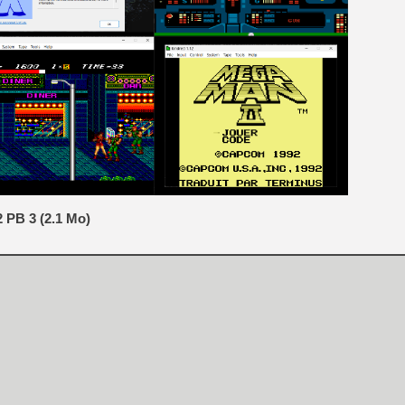
[Mo5] Deux inédits du Virtu
[GK] Le beat'em up The Walk
[GK] Endless Legend 2 : enf
[LS] [PS5] Le WebKit Userl
[GK] Oubliez Crazy Taxi, S
[LS] [Switch] NSZ 5.0.0 es
 PB 3 (2.1 Mo)
[GK] No More Room in Hell 2
[GK] Un chatbot Atelier Ryz