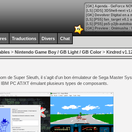
[GK] Agenda - GeForce NOW
[GK] Devolver Digital en a 
[LS] [PS5] ps5-y2jb-autolo
[GK] Pourquoi Marvel Tokon 
[GK] Test : Restory : Chill
ires
Traductions
Divers
Chat
[GK] GTA 6 : Rockstar Games
[GK] Hot Wheels Infinite Rus
[GK] Mémoire cash - Secret 
ables
>
Nintendo Game Boy / GB Light / GB Color
>
Kindred v1.1
[GK] Résultats Nintendo : 
[GK] Déjà des dégraissage
[Mo5] Brickboy cherche à r
m de Super Sleuth, il s'agit d'un bon émulateur de Sega Master Sy
[GK] Minecraft et ses « Gra
BM PC AT/XT émulant plusieurs types de composants.
[GK] Beast of Reincarnation
[GK] Ubisoft : fin de parti
[GK] Mémoire cash - Metroid
[GK] Dan Houser (GTA) défe
[GK] Comment EA Sports FC
[GK] Crimson Moon : un Dark
[GK] Isle of Reveries : le j
[GK] Moonlighter 2 : The En
[GK] Capcom relance Monste