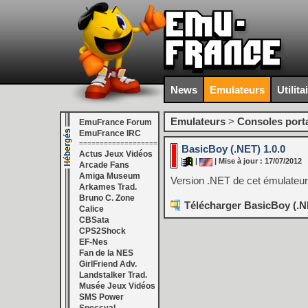
News
Emulateurs
Utilita
Emulateurs
>
Consoles port
EmuFrance Forum
EmuFrance IRC
===================
BasicBoy (.NET) 1.0.0
Actus Jeux Vidéos
|
| Mise à jour : 17/07/2012
Arcade Fans
Amiga Museum
Version .NET de cet émulateu
Arkames Trad.
Bruno C. Zone
Télécharger BasicBoy (.NE
Calice
CBSata
CPS2Shock
EF-Nes
Fan de la NES
GirlFriend Adv.
Landstalker Trad.
Musée Jeux Vidéos
SMS Power