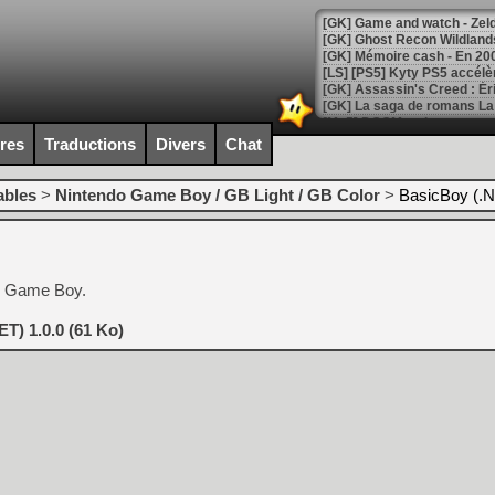
[Mo5] DOOM arrive en cart
[GK] Bethesda fête les 30 
ires
Traductions
Divers
Chat
[GK] Roblox : l'action en B
ables
>
Nintendo Game Boy / GB Light / GB Color
>
BasicBoy (.N
[GK] Agenda - GeForce NOW
[GK] Devolver Digital en a 
[LS] [PS5] ps5-y2jb-autolo
r Game Boy.
[GK] Pourquoi Marvel Tokon 
[GK] Test : Restory : Chill
T) 1.0.0 (61 Ko)
[GK] GTA 6 : Rockstar Games
[GK] Hot Wheels Infinite Rus
[GK] Mémoire cash - Secret 
[GK] Résultats Nintendo : 
[GK] Déjà des dégraissage
[Mo5] Brickboy cherche à r
[GK] Minecraft et ses « Gra