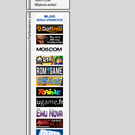
Speccyal
Wakoo-enter