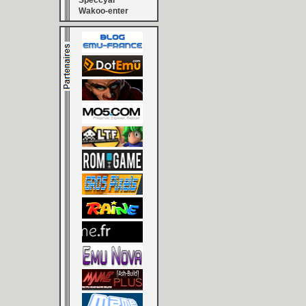
Speccyal
Wakoo-enter