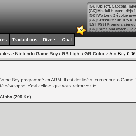
[GK] Mistfall Hunter : déjà 
[GK] Wo Long 2 évolue avec
[GK] Crossfire : un TPS à 100
[LS] [PS5] Premiers signes 
ires
Traductions
Divers
Chat
ables
>
Nintendo Game Boy / GB Light / GB Color
>
ArmBoy 0.06
[Mo5] DOOM arrive en cart
[GK] Bethesda fête les 30 
[GK] Roblox : l'action en B
ur Game Boy programmé en ARM. Il est destiné a tourner sur la Game
[GK] Agenda - GeForce NOW
 développé, c'est celle-ci que vous retrouvez ici.
[GK] Devolver Digital en a 
Alpha (209 Ko)
[LS] [PS5] ps5-y2jb-autolo
[GK] Pourquoi Marvel Tokon 
[GK] Test : Restory : Chill
[GK] GTA 6 : Rockstar Games
[GK] Hot Wheels Infinite Rus
[GK] Mémoire cash - Secret 
[GK] Résultats Nintendo : 