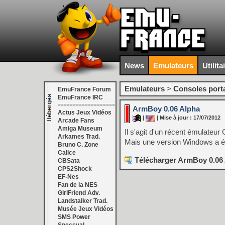
News
Emulateurs
Utilita
Emulateurs
>
Consoles port
EmuFrance Forum
EmuFrance IRC
===================
ArmBoy 0.06 Alpha
Actus Jeux Vidéos
|
| Mise à jour : 17/07/2012
Arcade Fans
Amiga Museum
Il s'agit d'un récent émulate
Arkames Trad.
Mais une version Windows a été
Bruno C. Zone
Calice
Télécharger ArmBoy 0.06 
CBSata
CPS2Shock
EF-Nes
Fan de la NES
GirlFriend Adv.
Landstalker Trad.
Musée Jeux Vidéos
SMS Power