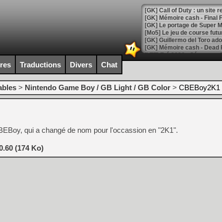
[GK] Le portage de Super M
[Mo5] Le jeu de course fut
[GK] Guillermo del Toro ado
[LTF] Eté 2026 - Séquence 
ires
Traductions
Divers
Chat
[GK] Mistfall Hunter : déjà 
[GK] Wo Long 2 évolue avec
[GK] Crossfire : un TPS à 100
ables
>
Nintendo Game Boy / GB Light / GB Color
>
CBEBoy2K1 
[LS] [PS5] Premiers signes 
CBEBoy, qui a changé de nom pour l'occassion en "2K1".
[Mo5] DOOM arrive en cart
.60 (174 Ko)
[GK] Bethesda fête les 30 
[GK] Roblox : l'action en B
[GK] Agenda - GeForce NOW
[GK] Devolver Digital en a 
[LS] [PS5] ps5-y2jb-autolo