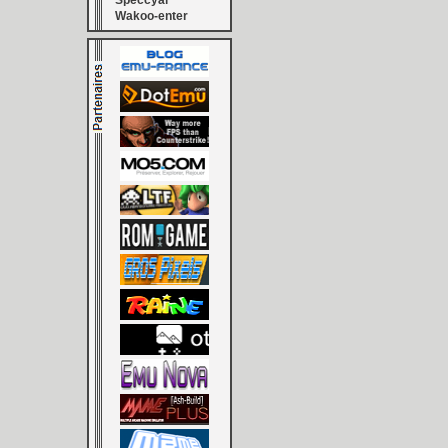
Speccyal
Wakoo-enter