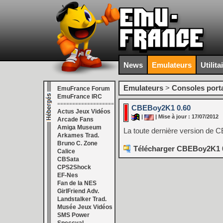
News
Emulateurs
Utilita
Emulateurs
>
Consoles port
EmuFrance Forum
EmuFrance IRC
===================
CBEBoy2K1 0.60
Actus Jeux Vidéos
|
| Mise à jour : 17/07/2012
Arcade Fans
Amiga Museum
La toute dernière version de 
Arkames Trad.
Bruno C. Zone
Télécharger CBEBoy2K1 0
Calice
CBSata
CPS2Shock
EF-Nes
Fan de la NES
GirlFriend Adv.
Landstalker Trad.
Musée Jeux Vidéos
SMS Power