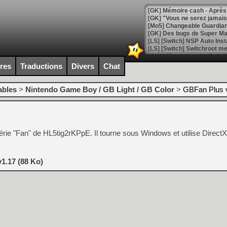
[GK] Mémoire cash - Après 
[GK] "Vous ne serez jamais
[Mo5] Changeable Guardian 
[GK] Des bugs de Super Mar
[LS] [Switch] NSP Auto Inst
ires
Traductions
Divers
Chat
[GK] La saga horrifique Am
ables
>
Nintendo Game Boy / GB Light / GB Color
>
GBFan Plus 
[GK] Le portage de Super M
ie "Fan" de HL5tig2rKPpE. Il tourne sous Windows et utilise DirectX
[Mo5] Le jeu de course fut
[GK] Guillermo del Toro ado
[LTF] Eté 2026 - Séquence 
1.17 (88 Ko)
[GK] Mistfall Hunter : déjà 
[GK] Wo Long 2 évolue avec
[GK] Crossfire : un TPS à 100
[LS] [PS5] Premiers signes 