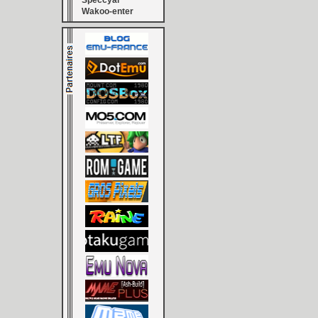
Speccyal
Wakoo-enter