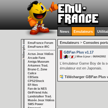
News
Emulateurs
Utilita
Emulateurs
>
Consoles port
EmuFrance Forum
EmuFrance IRC
===================
GBFan Plus v1.17
Actus Jeux Vidéos
|
| Mise à jour : 06/04/2002
Arcade Fans
Amiga Museum
L'émulateur Game Boy de la sér
Arkames Trad.
émulateur est en Japonais.
Bruno C. Zone
Calice
Télécharger GBFan Plus v
CBSata
CPS2Shock
EF-Nes
Fan de la NES
GirlFriend Adv.
Landstalker Trad.
Musée Jeux Vidéos
SMS Power