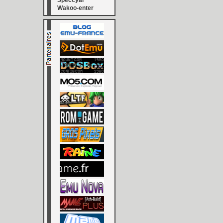
Speccyal
Wakoo-enter