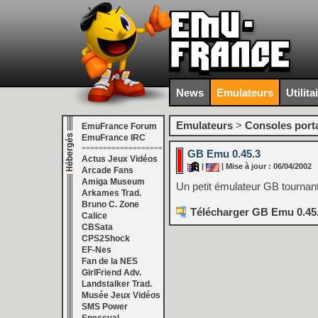
News
Emulateurs
Utilita
Emulateurs
>
Consoles port
EmuFrance Forum
EmuFrance IRC
===================
GB Emu 0.45.3
Actus Jeux Vidéos
|
| Mise à jour : 06/04/2002
Arcade Fans
Amiga Museum
Un petit émulateur GB tourna
Arkames Trad.
Bruno C. Zone
Télécharger GB Emu 0.45.
Calice
CBSata
CPS2Shock
EF-Nes
Fan de la NES
GirlFriend Adv.
Landstalker Trad.
Musée Jeux Vidéos
SMS Power