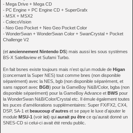
- Mega Drive + Mega CD
- PC Engine + PC Engine CD + SuperGrafx
- MSX + MSX2
- ColecoVision
- Neo Geo Pocket + Neo Geo Pocket Color
- WonderSwan + WonderSwan Color + SwanCrystal + Pocket
Challenge V2
(et
anciennement Nintendo DS
) mais aussi les sous systèmes
BS-X Satellaview et Sufami Turbo.
En fait bsnes existe toujours mais n'est qu'un module de
Higan
(concernant la Super NES) tout comme bnes (non disponible
séparément) avec la NES, bgb (non disponible séparément, et
sans rapport avec
BGB
) pour la GameBoy N&B/Color, bgba (non
disponible séparément) pour la GameBoy Advance et
BWS
pour
la WonderSwan N&B/Color/Crystal etc. Il émule également toutes
les puces d'améliorations supplémentaires: Super FX/FX2, CX4,
DSP, SA-1 et
beaucoup d'autres
et se paye le luxe d'ajouter le
module
MSU-1
(voir
ici
) qui
aurait pu être
ce qu'aurait donné un
SNES-CD si celui-ci avait été rendu public.