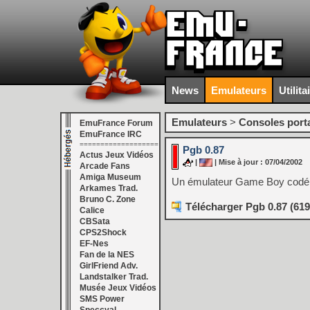
News
Emulateurs
Utilita
Emulateurs
>
Consoles port
EmuFrance Forum
EmuFrance IRC
===================
Pgb 0.87
Actus Jeux Vidéos
|
| Mise à jour : 07/04/2002
Arcade Fans
Amiga Museum
Un émulateur Game Boy codé 
Arkames Trad.
Bruno C. Zone
Télécharger Pgb 0.87 (61
Calice
CBSata
CPS2Shock
EF-Nes
Fan de la NES
GirlFriend Adv.
Landstalker Trad.
Musée Jeux Vidéos
SMS Power