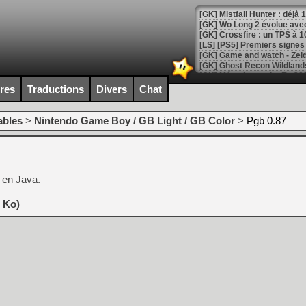
[GK] Mistfall Hunter : déjà 
[GK] Wo Long 2 évolue avec
[GK] Crossfire : un TPS à 100
[LS] [PS5] Premiers signes 
ires
Traductions
Divers
Chat
[Mo5] DOOM arrive en cart
ables
>
Nintendo Game Boy / GB Light / GB Color
>
Pgb 0.87
[GK] Bethesda fête les 30 
[GK] Roblox : l'action en B
[GK] Agenda - GeForce NOW
en Java.
[GK] Devolver Digital en a 
9 Ko)
[LS] [PS5] ps5-y2jb-autolo
[GK] Pourquoi Marvel Tokon 
[GK] Test : Restory : Chill
[GK] GTA 6 : Rockstar Games
[GK] Hot Wheels Infinite Rus
[GK] Mémoire cash - Secret 
[GK] Résultats Nintendo : 
[GK] Déjà des dégraissage