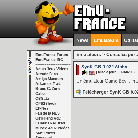
News
Emulateurs
Utilita
Emulateurs
>
Consoles port
EmuFrance Forum
EmuFrance IRC
===================
SynK GB 0.022 Alpha
Actus Jeux Vidéos
|
| Mise à jour : 07/04/2002
Arcade Fans
Amiga Museum
Un émulateur Game Boy... ma
Arkames Trad.
Bruno C. Zone
Télécharger SynK GB 0.02
Calice
CBSata
CPS2Shock
EF-Nes
Fan de la NES
GirlFriend Adv.
Landstalker Trad.
Musée Jeux Vidéos
SMS Power