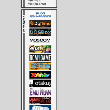
Speccyal
Wakoo-enter