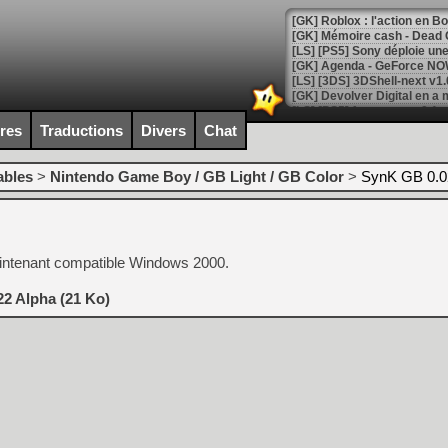
[GK] Roblox : l'action en B
[GK] Agenda - GeForce NOW
[GK] Devolver Digital en a 
[LS] [PS5] ps5-y2jb-autolo
ires
Traductions
Divers
Chat
[GK] Pourquoi Marvel Tokon 
[GK] Test : Restory : Chill
ables
>
Nintendo Game Boy / GB Light / GB Color
>
SynK GB 0.0
[GK] GTA 6 : Rockstar Games
[GK] Hot Wheels Infinite Rus
[GK] Mémoire cash - Secret 
[GK] Résultats Nintendo : 
intenant compatible Windows 2000.
[GK] Déjà des dégraissage
[Mo5] Brickboy cherche à r
2 Alpha (21 Ko)
[GK] Minecraft et ses « Gra
[GK] Beast of Reincarnation
[GK] Ubisoft : fin de parti
[GK] Mémoire cash - Metroid
[GK] Dan Houser (GTA) défe
[GK] Comment EA Sports FC
[GK] Crimson Moon : un Dark
[GK] Isle of Reveries : le j
[GK] Moonlighter 2 : The En