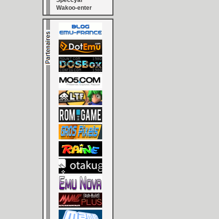
Speccyal
Wakoo-enter