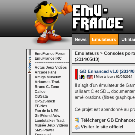
News
Emulateurs
Utilita
Emulateurs
>
Consoles port
EmuFrance Forum
EmuFrance IRC
(2014/05/19)
===================
Actus Jeux Vidéos
GB Enhanced v1.0 (2014/0
Arcade Fans
|
| Mise à jour : 02/04/2014
Amiga Museum
Arkames Trad.
Il s'agit d'un émulateur de Ga
Bruno C. Zone
utilisant C et SDL, documenter
Calice
CBSata
améliorations (filtres graphique
CPS2Shock
EF-Nes
Ce projet est abandonné au pro
Fan de la NES
GirlFriend Adv.
Télécharger GB Enhanced 
Landstalker Trad.
Musée Jeux Vidéos
Visiter le site officiel
SMS Power