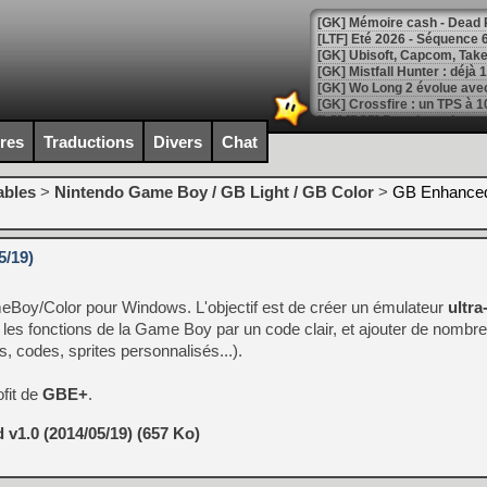
[LTF] Eté 2026 - Séquence 
[GK] Mistfall Hunter : déjà 
[GK] Wo Long 2 évolue avec
[GK] Crossfire : un TPS à 100
[LS] [PS5] Premiers signes 
ires
Traductions
Divers
Chat
ables
>
Nintendo Game Boy / GB Light / GB Color
>
GB Enhanced
[Mo5] DOOM arrive en cart
[GK] Bethesda fête les 30 
5/19)
[GK] Roblox : l'action en B
meBoy/Color pour Windows. L'objectif est de créer un émulateur
ultra
[GK] Agenda - GeForce NOW
 les fonctions de la Game Boy par un code clair, et ajouter de nombr
s, codes, sprites personnalisés...).
[GK] Devolver Digital en a 
[LS] [PS5] ps5-y2jb-autolo
fit de
GBE+
.
[GK] Pourquoi Marvel Tokon 
[GK] Test : Restory : Chill
v1.0 (2014/05/19) (657 Ko)
[GK] GTA 6 : Rockstar Games
[GK] Hot Wheels Infinite Rus
[GK] Mémoire cash - Secret 