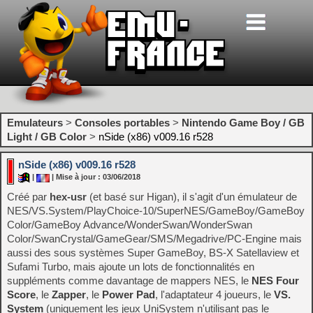
Emulateurs
>
Consoles portables
>
Nintendo Game Boy / GB
Light / GB Color
>
nSide (x86) v009.16 r528
nSide (x86) v009.16 r528
|
| Mise à jour : 03/06/2018
Créé par
hex-usr
(et basé sur Higan), il s'agit d'un émulateur de
NES/VS.System/PlayChoice-10/SuperNES/GameBoy/GameBoy
Color/GameBoy Advance/WonderSwan/WonderSwan
Color/SwanCrystal/GameGear/SMS/Megadrive/PC-Engine mais
aussi des sous systèmes Super GameBoy, BS-X Satellaview et
Sufami Turbo, mais ajoute un lots de fonctionnalités en
suppléments comme davantage de mappers NES, le
NES Four
Score
, le
Zapper
, le
Power Pad
, l'adaptateur 4 joueurs, le
VS.
System
(uniquement les jeux UniSystem n'utilisant pas le