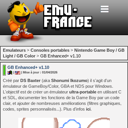
Emulateurs
>
Consoles portables
>
Nintendo Game Boy / GB
Light / GB Color
>
GB Enhanced+ v1.10
GB Enhanced+ v1.10
|
| Mise à jour : 01/04/2026
Créé par
DS Baxter
(aka
Shonumi Ikozumo
) il s'agit d'un
émulateur de GameBoy/Color, GBA et NDS pour Windows.
L'objectif est de créer un émulateur
ultra-portable
en utilisant C
et SDL, documenter les fonctions de la Game Boy par un code
clair, et ajouter de nombreuses améliorations (filtres graphiques,
codes, sprites personnalisés...). Plus d'infos
ici
.