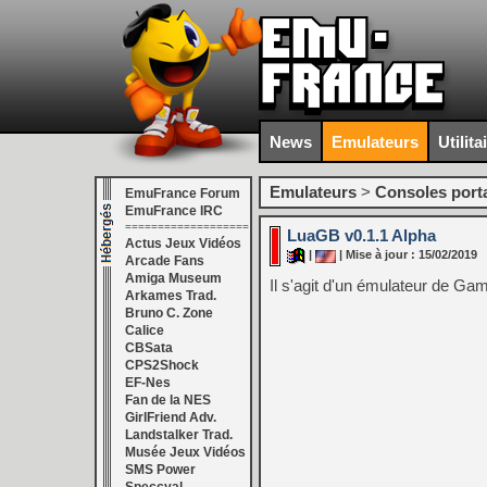
News
Emulateurs
Utilita
Emulateurs
>
Consoles port
EmuFrance Forum
EmuFrance IRC
===================
LuaGB v0.1.1 Alpha
Actus Jeux Vidéos
|
| Mise à jour : 15/02/2019
Arcade Fans
Amiga Museum
Il s'agit d'un émulateur de G
Arkames Trad.
Bruno C. Zone
Calice
CBSata
CPS2Shock
EF-Nes
Fan de la NES
GirlFriend Adv.
Landstalker Trad.
Musée Jeux Vidéos
SMS Power