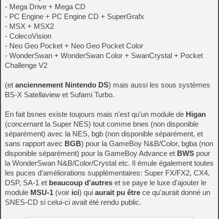
- Mega Drive + Mega CD
- PC Engine + PC Engine CD + SuperGrafx
- MSX + MSX2
- ColecoVision
- Neo Geo Pocket + Neo Geo Pocket Color
- WonderSwan + WonderSwan Color + SwanCrystal + Pocket
Challenge V2
(et
anciennement Nintendo DS
) mais aussi les sous systèmes
BS-X Satellaview et Sufami Turbo.
En fait bsnes existe toujours mais n'est qu'un module de
Higan
(concernant la Super NES) tout comme bnes (non disponible
séparément) avec la NES, bgb (non disponible séparément, et
sans rapport avec
BGB
) pour la GameBoy N&B/Color, bgba (non
disponible séparément) pour la GameBoy Advance et
BWS
pour
la WonderSwan N&B/Color/Crystal etc. Il émule également toutes
les puces d'améliorations supplémentaires: Super FX/FX2, CX4,
DSP, SA-1 et
beaucoup d'autres
et se paye le luxe d'ajouter le
module
MSU-1
(voir
ici
) qui
aurait pu être
ce qu'aurait donné un
SNES-CD si celui-ci avait été rendu public.