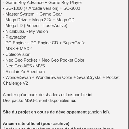
- Game Boy Advance + Game Boy Player
- SG-1000 (+ Arcade version) + SC-3000
- Master System + Game Gear
- Mega Drive + Mega 32X + Mega CD
- Mega LD (Pioneer - LaserActive)
- Nichibutsu - My Vision
- Playstation
- PC Engine + PC Engine CD + SuperGrafx
- MSX + MSX2
- ColecoVision
- Neo Geo Pocket + Neo Geo Pocket Color
- Neo Geo AES / MVS
- Sinclair Zx Spectrum
- WonderSwan + WonderSwan Color + SwanCrystal + Pocket
Challenge V2
A noter qu'un pack de shaders est disponible
ici
.
Des packs MSU-1 sont disponibles
ici
.
Site du projet en cours de développement
(ancien
ici
).
Ancien site officiel (pour archive)