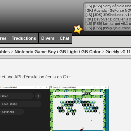
[GK] Agenda - GeForce NOW
[GK] Devolver Digital en a 
[LS] [PS5] ps5-y2jb-autolo
[GK] Pourquoi Marvel Tokon 
ires
Traductions
Divers
Chat
[GK] Test : Restory : Chill
[GK] GTA 6 : Rockstar Games
[GK] Hot Wheels Infinite Rus
ables
>
Nintendo Game Boy / GB Light / GB Color
>
Geebly v0.11
[GK] Mémoire cash - Secret 
[GK] Résultats Nintendo : 
[GK] Déjà des dégraissage
t une API d'émulation écrits en C++.
[Mo5] Brickboy cherche à r
[GK] Minecraft et ses « Gra
[GK] Beast of Reincarnation
[GK] Ubisoft : fin de parti
[GK] Mémoire cash - Metroid
[GK] Dan Houser (GTA) défe
[GK] Comment EA Sports FC
[GK] Crimson Moon : un Dark
[GK] Isle of Reveries : le j
[GK] Moonlighter 2 : The En
[GK] Capcom relance Monste