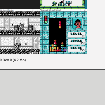
[Mo5] Deux inédits du Virtu
[GK] Le beat'em up The Walk
[GK] Endless Legend 2 : enf
[LS] [PS5] Le WebKit Userl
[GK] Oubliez Crazy Taxi, S
[LS] [Switch] NSZ 5.0.0 es
0 Dev 0 (4.2 Mo)
[GK] No More Room in Hell 2