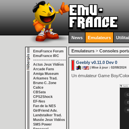
News
Emulateurs
Utilita
Emulateurs
>
Consoles port
EmuFrance Forum
EmuFrance IRC
===================
Geebly v0.11.0 Dev 0
Actus Jeux Vidéos
|
| Mise à jour : 02/08/2024
Arcade Fans
Amiga Museum
Un émulateur Game Boy/Color e
Arkames Trad.
Bruno C. Zone
Calice
CBSata
CPS2Shock
EF-Nes
Fan de la NES
GirlFriend Adv.
Landstalker Trad.
Musée Jeux Vidéos
SMS Power