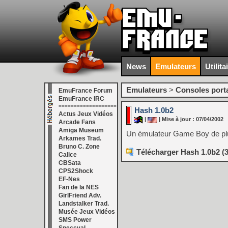
News
Emulateurs
Utilita
Emulateurs
>
Consoles port
EmuFrance Forum
EmuFrance IRC
===================
Hash 1.0b2
Actus Jeux Vidéos
|
| Mise à jour : 07/04/2002
Arcade Fans
Amiga Museum
Un émulateur Game Boy de pl
Arkames Trad.
Bruno C. Zone
Télécharger Hash 1.0b2 (
Calice
CBSata
CPS2Shock
EF-Nes
Fan de la NES
GirlFriend Adv.
Landstalker Trad.
Musée Jeux Vidéos
SMS Power