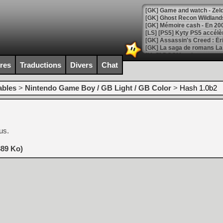
[Mo5] DOOM arrive en cart
[GK] Bethesda fête les 30 
ires
Traductions
Divers
Chat
[GK] Roblox : l'action en B
ables
>
Nintendo Game Boy / GB Light / GB Color
>
Hash 1.0b2
[GK] Agenda - GeForce NOW
[GK] Devolver Digital en a 
[LS] [PS5] ps5-y2jb-autolo
us.
[GK] Pourquoi Marvel Tokon 
[GK] Test : Restory : Chill
389 Ko)
[GK] GTA 6 : Rockstar Games
[GK] Hot Wheels Infinite Rus
[GK] Mémoire cash - Secret 
[GK] Résultats Nintendo : 
[GK] Déjà des dégraissage
[Mo5] Brickboy cherche à r
[GK] Minecraft et ses « Gra