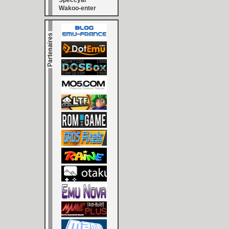
Speccyal
Wakoo-enter