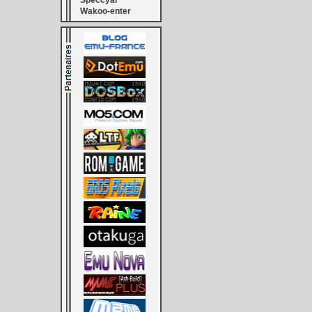
Speccyal
Wakoo-enter