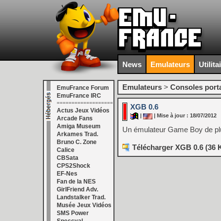
News
Emulateurs
Utilita
Emulateurs
>
Consoles port
EmuFrance Forum
EmuFrance IRC
===================
XGB 0.6
Actus Jeux Vidéos
|
| Mise à jour : 18/07/2012
Arcade Fans
Amiga Museum
Un émulateur Game Boy de pl
Arkames Trad.
Bruno C. Zone
Télécharger XGB 0.6 (36 
Calice
CBSata
CPS2Shock
EF-Nes
Fan de la NES
GirlFriend Adv.
Landstalker Trad.
Musée Jeux Vidéos
SMS Power