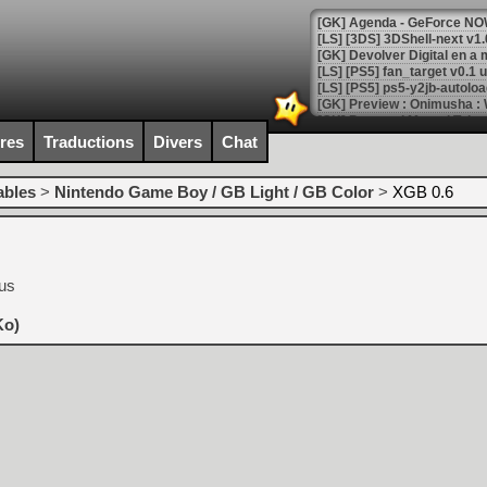
[GK] Agenda - GeForce NOW
[GK] Devolver Digital en a 
[LS] [PS5] ps5-y2jb-autolo
[GK] Pourquoi Marvel Tokon 
[GK] Test : Restory : Chill
ires
Traductions
Divers
Chat
[GK] GTA 6 : Rockstar Games
[GK] Hot Wheels Infinite Rus
[GK] Mémoire cash - Secret 
ables
>
Nintendo Game Boy / GB Light / GB Color
>
XGB 0.6
[GK] Résultats Nintendo : 
[GK] Déjà des dégraissage
[Mo5] Brickboy cherche à r
us
[GK] Minecraft et ses « Gra
[GK] Beast of Reincarnation
Ko)
[GK] Ubisoft : fin de parti
[GK] Mémoire cash - Metroid
[GK] Dan Houser (GTA) défe
[GK] Comment EA Sports FC
[GK] Crimson Moon : un Dark
[GK] Isle of Reveries : le j
[GK] Moonlighter 2 : The En
[GK] Capcom relance Monste