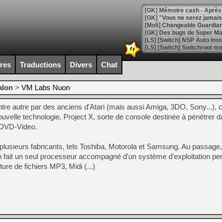
[GK] Mémoire cash - Après 
[GK] "Vous ne serez jamais
[Mo5] Changeable Guardian 
[GK] Des bugs de Super Mar
[LS] [Switch] NSP Auto Inst
ires
Traductions
Divers
Chat
[GK] La saga horrifique Am
alon
>
VM Labs Nuon
tre autre par des anciens d'Atari (mais aussi Amiga, 3DO, Sony...)
nouvelle technologie, Project X, sorte de console destinée à pénétrer 
[GK] Le portage de Super M
s DVD-Video.
[Mo5] Le jeu de course fut
[GK] Guillermo del Toro ado
plusieurs fabricants, tels Toshiba, Motorola et Samsung. Au passage,
[LTF] Eté 2026 - Séquence 
 fait un seul processeur accompagné d'un système d'exploitation pe
ture de fichiers MP3, Midi (...)
[GK] Mistfall Hunter : déjà 
[GK] Wo Long 2 évolue avec
[GK] Crossfire : un TPS à 100
[LS] [PS5] Premiers signes 