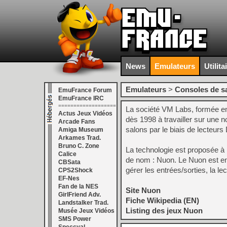
News
Emulateurs
Utilita
Emulateurs
>
Consoles de s
EmuFrance Forum
EmuFrance IRC
===================
La société VM Labs, formée en
Actus Jeux Vidéos
dès 1998 à travailler sur une 
Arcade Fans
salons par le biais de lecteur
Amiga Museum
Arkames Trad.
Bruno C. Zone
La technologie est proposée à 
Calice
de nom : Nuon. Le Nuon est en
CBSata
gérer les entrées/sorties, la lec
CPS2Shock
EF-Nes
Fan de la NES
Site Nuon
GirlFriend Adv.
Fiche Wikipedia (EN)
Landstalker Trad.
Listing des jeux Nuon
Musée Jeux Vidéos
SMS Power