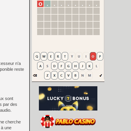
cesseur n’a
ponible reste
ux sont
s par des
 audio.
 ne cherche
e à une