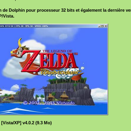
ion de Dolphin pour processeur 32 bits et également la dernière ve
/Vista.
[Vista/XP] v4.0.2 (9.3 Mo)