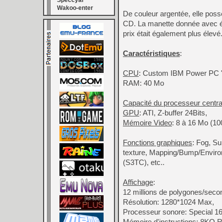
Speccyal
Wakoo-enter
De couleur argentée, elle poss
CD. La manette donnée avec ét
prix était également plus élevé
Caractéristiques
:
CPU
: Custom IBM Power PC "G
RAM: 40 Mo
Capacité du processeur centra
GPU
: ATI, Z-buffer 24Bits,
Mémoire Video
: 8 à 16 Mo (
Fonctions graphiques
: Fog, Su
texture, Mapping/Bump/Enviro
(S3TC), etc..
Affichage
:
12 millions de polygones/seco
Résolution: 1280*1024 Max,
Processeur sonore: Special 1
Mémoire d'instructions: 8K