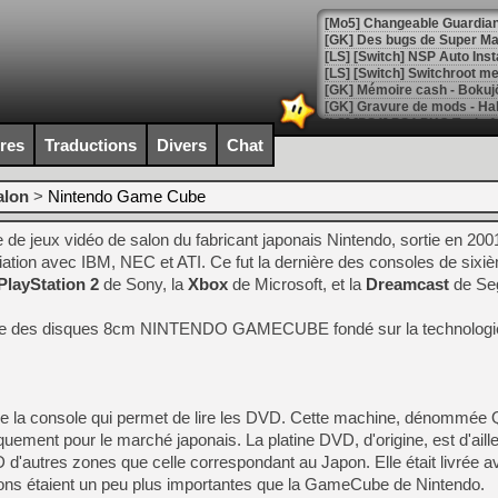
[Mo5] Changeable Guardian 
[GK] Des bugs de Super Mar
[LS] [Switch] NSP Auto Inst
ires
Traductions
Divers
Chat
[GK] La saga horrifique Am
alon
>
Nintendo Game Cube
e jeux vidéo de salon du fabricant japonais Nintendo, sortie en 200
[GK] Le portage de Super M
[Mo5] Le jeu de course fut
ation avec IBM, NEC et ATI. Ce fut la dernière des consoles de sixi
[GK] Guillermo del Toro ado
PlayStation 2
de Sony, la
Xbox
de Microsoft, et la
Dreamcast
de Se
[LTF] Eté 2026 - Séquence 
ilise des disques 8cm NINTENDO GAMECUBE fondé sur la technologi
[GK] Mistfall Hunter : déjà 
[GK] Wo Long 2 évolue avec
[GK] Crossfire : un TPS à 100
[LS] [PS5] Premiers signes 
 de la console qui permet de lire les DVD. Cette machine, dénommée Q
ement pour le marché japonais. La platine DVD, d'origine, est d'aill
 d'autres zones que celle correspondant au Japon. Elle était livrée 
ns étaient un peu plus importantes que la GameCube de Nintendo.