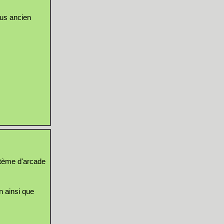
lus ancien
tème d'arcade
en ainsi que