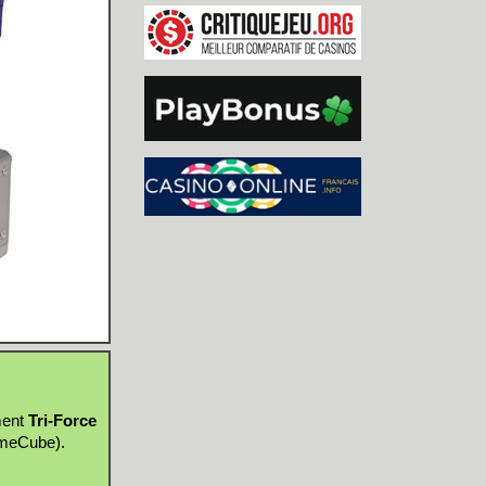
ment
Tri-Force
ameCube).