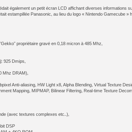
[Mo5] DOOM arrive en cart
[GK] Bethesda fête les 30 
édait également un petit écran LCD affichant diverses informations 
[GK] Roblox : l'action en B
ait estampillée Panasonic, au lieu du logo « Nintendo Gamecube » h
.
[GK] Agenda - GeForce NOW
[GK] Devolver Digital en a 
[LS] [PS5] ps5-y2jb-autolo
ekko" propriétaire gravé en 0,18 micron à 485 Mhz,
[GK] Pourquoi Marvel Tokon 
[GK] Test : Restory : Chill
[GK] GTA 6 : Rockstar Games
l
: 925 Dmips,
[GK] Hot Wheels Infinite Rus
[GK] Mémoire cash - Secret 
100 Mhz DRAM),
[GK] Résultats Nintendo : 
[GK] Dans ce jeu de platefo
bpixel Anti-aliasing, HW Light x8, Alpha Blending, Virtual Texture Desi
[GK] Mémoire cash - Après 
nment Mapping, MIPMAP, Bilinear Filtering, Real-time Texture Deco
[GK] "Vous ne serez jamais
nde (avec textures complexes etc..),
6bit DSP
O RAM + 4KO ROM,