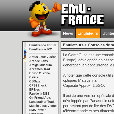
News
Emulateurs
Utilita
Emulateurs
>
Consoles de s
EmuFrance Forum
EmuFrance IRC
===================
La GameCube est une console d
Actus Jeux Vidéos
Europe), développée en associ
Arcade Fans
génération, en concurrence la
Amiga Museum
Arkames Trad.
Bruno C. Zone
A noter que cette console ut
Calice
optiques Matsushita.
CBSata
Capacité Approx. 1.5GO.
CPS2Shock
EF-Nes
Fan de la NES
Il existe une version spéciale
GirlFriend Adv.
développée par Panasonic uniqu
Landstalker Trad.
permettant pas de lire des DVD
Musée Jeux Vidéos
SMS Power
télécommande et ses dimensio