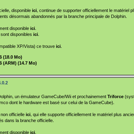
cielle, disponible
ici
, continue de supporter officiellement le matériel p
ments désormais abandonnés par la branche principale de Dolphin.
ment disponible
ici
.
 sont disponibles
ici
.
ompatible XP/Vista) ce trouve
ici
.
6 (18.0 Mo)
6 (ARM) (14.7 Mo)
.0.2
i Dolphin, un émulateur GameCube/Wii et prochainement
Triforce
(sys
mco dont le hardware est basé sur celui de la GameCube).
 non officielle
ici
, qui elle supporte officiellement le matériel plus anci
 dans la branche officielle.
ment disponible
ici
.