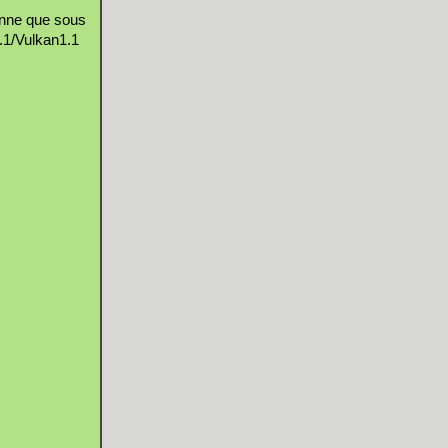
ionne que sous
.1/Vulkan1.1