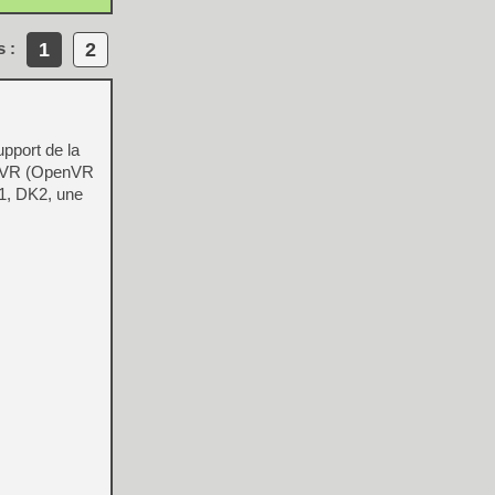
1
2
s :
upport de la
eamVR (OpenVR
V1, DK2, une