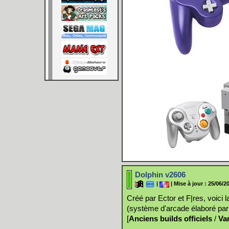
Dolphin v2606
|
| Mise à jour : 25/06/2
Créé par Ector et F|res, voic
(système d'arcade élaboré pa
[
Anciens builds officiels
/
Va