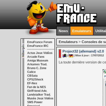
News
Emulateurs
Utilita
Emulateurs
>
Consoles de s
EmuFrance Forum
EmuFrance IRC
===================
Project32 (allemand) v2.0
Actus Jeux Vidéos
|
| Mise à jour : 17/07/2012
Arcade Fans
Amiga Museum
La toute dernière version de 
Arkames Trad.
Bruno C. Zone
Calice
CBSata
CPS2Shock
EF-Nes
Fan de la NES
GirlFriend Adv.
Landstalker Trad.
Musée Jeux Vidéos
SMS Power