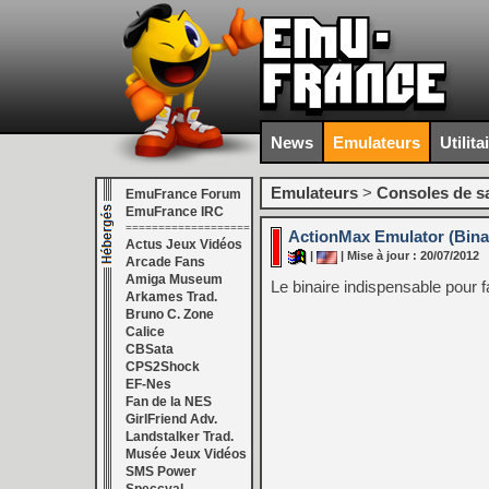
News
Emulateurs
Utilita
Emulateurs
>
Consoles de s
EmuFrance Forum
EmuFrance IRC
===================
ActionMax Emulator (Bina
Actus Jeux Vidéos
|
| Mise à jour : 20/07/2012
Arcade Fans
Amiga Museum
Le binaire indispensable pour f
Arkames Trad.
Bruno C. Zone
Calice
CBSata
CPS2Shock
EF-Nes
Fan de la NES
GirlFriend Adv.
Landstalker Trad.
Musée Jeux Vidéos
SMS Power