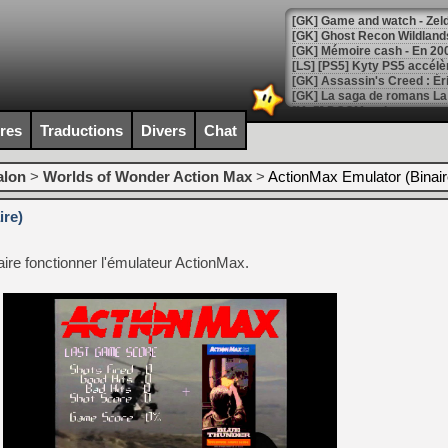
[Mo5] DOOM arrive en cart
[GK] Bethesda fête les 30 
ires
Traductions
Divers
Chat
[GK] Roblox : l'action en B
alon
>
Worlds of Wonder Action Max
>
ActionMax Emulator (Binair
[GK] Agenda - GeForce NOW
ire)
[GK] Devolver Digital en a 
[LS] [PS5] ps5-y2jb-autolo
aire fonctionner l'émulateur ActionMax.
[GK] Pourquoi Marvel Tokon 
[GK] Test : Restory : Chill
[GK] GTA 6 : Rockstar Games
[GK] Hot Wheels Infinite Rus
[GK] Mémoire cash - Secret 
[GK] Résultats Nintendo : 
[GK] Déjà des dégraissage
[Mo5] Brickboy cherche à r
[GK] Minecraft et ses « Gra