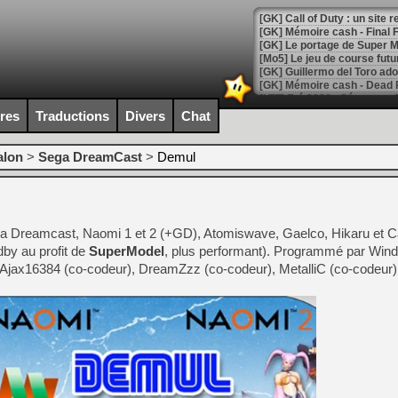
[GK] Le portage de Super M
[Mo5] Le jeu de course fut
[GK] Guillermo del Toro ado
[LTF] Eté 2026 - Séquence 
ires
Traductions
Divers
Chat
[GK] Mistfall Hunter : déjà 
[GK] Wo Long 2 évolue avec
[GK] Crossfire : un TPS à 100
alon
>
Sega DreamCast
>
Demul
[LS] [PS5] Premiers signes 
a Dreamcast, Naomi 1 et 2 (+GD), Atomiswave, Gaelco, Hikaru et Ca
by au profit de
SuperModel
, plus performant). Programmé par Wind 
[Mo5] DOOM arrive en cart
Ajax16384 (co-codeur), DreamZzz (co-codeur), MetalliC (co-codeur)
[GK] Bethesda fête les 30 
[GK] Roblox : l'action en B
[GK] Agenda - GeForce NOW
[GK] Devolver Digital en a 
[LS] [PS5] ps5-y2jb-autolo