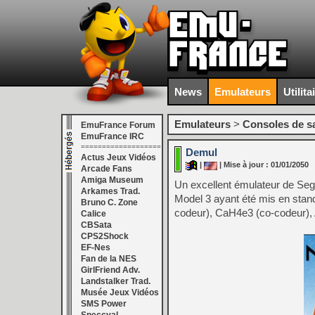
News
Emulateurs
Utilita
Emulateurs
>
Consoles de s
EmuFrance Forum
EmuFrance IRC
===================
Demul
Actus Jeux Vidéos
|
| Mise à jour : 01/01/2050
Arcade Fans
Amiga Museum
Un excellent émulateur de Seg
Arkames Trad.
Model 3 ayant été mis en stand
Bruno C. Zone
codeur), CaH4e3 (co-codeur), 
Calice
CBSata
CPS2Shock
EF-Nes
Fan de la NES
GirlFriend Adv.
Landstalker Trad.
Musée Jeux Vidéos
SMS Power