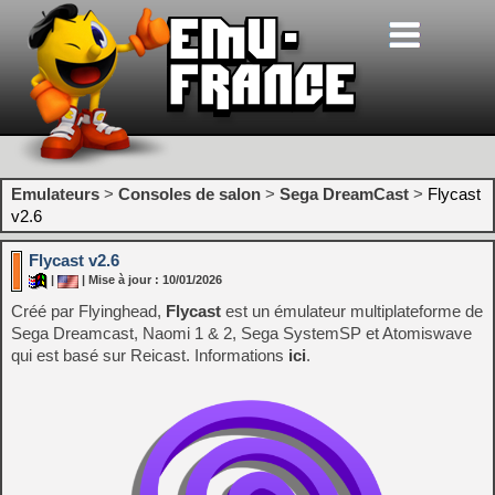
Emulateurs
>
Consoles de salon
>
Sega DreamCast
>
Flycast
v2.6
Flycast v2.6
|
| Mise à jour : 10/01/2026
Créé par Flyinghead,
Flycast
est un émulateur multiplateforme de
Sega Dreamcast, Naomi 1 & 2, Sega SystemSP et Atomiswave
qui est basé sur Reicast. Informations
ici
.