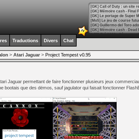
[GK] Le portage de Super M
[Mo5] Le jeu de course fut
[GK] Guillermo del Toro ado
[LTF] Eté 2026 - Séquence 
ires
Traductions
Divers
Chat
[GK] Mistfall Hunter : déjà 
[GK] Wo Long 2 évolue avec
[GK] Crossfire : un TPS à 100
alon
>
Atari Jaguar
>
Project Tempest v0.95
[LS] [PS5] Premiers signes 
Atari Jaguar permettant de faire fonctionner plusieurs jeux commercia
ne bootais que des démos, sauf jagulator qui faisait fonctionner Flash
[Mo5] DOOM arrive en cart
[GK] Bethesda fête les 30 
[GK] Roblox : l'action en B
[GK] Agenda - GeForce NOW
[GK] Devolver Digital en a 
[LS] [PS5] ps5-y2jb-autolo