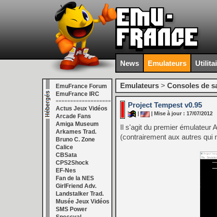
News
Emulateurs
Utilita
Emulateurs
>
Consoles de s
EmuFrance Forum
EmuFrance IRC
===================
Project Tempest v0.95
Actus Jeux Vidéos
|
| Mise à jour : 17/07/2012
Arcade Fans
Amiga Museum
Il s'agit du premier émulateur 
Arkames Trad.
(contrairement aux autres qui 
Bruno C. Zone
Calice
CBSata
CPS2Shock
EF-Nes
Fan de la NES
GirlFriend Adv.
Landstalker Trad.
Musée Jeux Vidéos
SMS Power