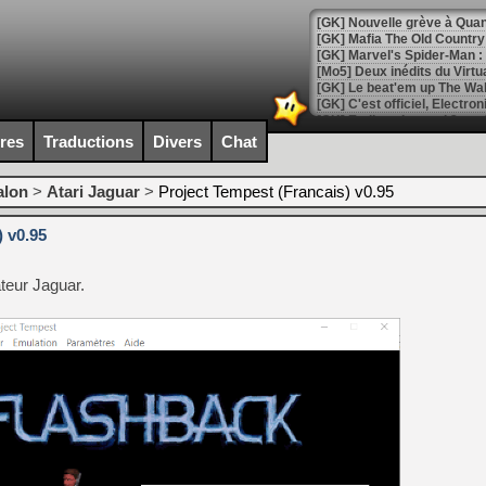
[Mo5] Deux inédits du Virtu
[GK] Le beat'em up The Walk
[GK] Endless Legend 2 : enf
ires
Traductions
Divers
Chat
[LS] [PS5] Le WebKit Userl
alon
>
Atari Jaguar
>
Project Tempest (Francais) v0.95
) v0.95
[GK] Oubliez Crazy Taxi, S
teur Jaguar.
[LS] [Switch] NSZ 5.0.0 es
[GK] No More Room in Hell 2
[GK] Un chatbot Atelier Ryz
[GK] Mémoire cash - Splatte
[GK] Nvidia : le prix des 
[GK] Suikoden Star Leap : 
[Mo5] La mini borne d’arc
[GK] Atari renoue avec les 
[GK] Le studio de FIFA Worl