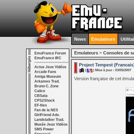
News
Emulateurs
Utilita
Emulateurs
>
Consoles de s
EmuFrance Forum
EmuFrance IRC
===================
Project Tempest (Francais
Actus Jeux Vidéos
|
| Mise à jour : 03/05/2007
Arcade Fans
Amiga Museum
Version française de cet émula
Arkames Trad.
Bruno C. Zone
Calice
CBSata
CPS2Shock
EF-Nes
Fan de la NES
GirlFriend Adv.
Landstalker Trad.
Musée Jeux Vidéos
SMS Power