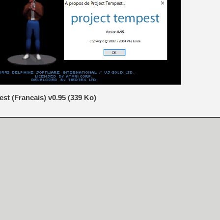
[GK] La PlayStation 1 en L
[GK] Dawn of War 4 : les Né
[GK] CloverPit : l'héritier
[GK] Stellar Blade : Blood R
[GK] Palworld Online est a
[GK] Wuchang 2 : le souls-l
[GK] Test : Big Walk est le 
[GK] Starsand Island : la si
st (Francais) v0.95 (339 Ko)
[GK] La Xbox Series X coût
[GK] Moonlighter 2 : The En
[GK] Capcom relance Monste