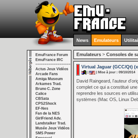
News
Emulateurs
Utilita
Emulateurs
>
Consoles de s
EmuFrance Forum
EmuFrance IRC
===================
Virtual Jaguar (GCC/Qt) (x
Actus Jeux Vidéos
|
| Mise à jour : 09/10/2014
Arcade Fans
Amiga Museum
David Raingeard, l'auteur d'ori
Arkames Trad.
complet ce qui a constitué une
Bruno C. Zone
reprendre les sources en utili
Calice
CBSata
systèmes (Mac OS, Linux Debian
CPS2Shock
EF-Nes
Fan de la NES
GirlFriend Adv.
Landstalker Trad.
Musée Jeux Vidéos
SMS Power