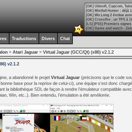
[GK] Mistfall Hunter : déjà 
[GK] Wo Long 2 évolue avec
[GK] Crossfire : un TPS à 100
[LS] [PS5] Premiers signes 
ires
Traductions
Divers
Chat
alon
>
Atari Jaguar
>
Virtual Jaguar (GCC/Qt) (x86) v2.1.2
[Mo5] DOOM arrive en cart
[GK] Bethesda fête les 30 
86) v2.1.2
[GK] Roblox : l'action en B
gine, a abandonné le projet
Virtual Jaguar
(précisons que le code sour
[GK] Agenda - GeForce NOW
 bonne base pour la reprise de celui-ci), une équipe s'est donc charg
[GK] Devolver Digital en a 
sant la bibliothèque SDL de façon à rendre l'émulateur compatible avec
, Win, etc..). Bien entendu, l'émulation a été améliorée.
[LS] [PS5] ps5-y2jb-autolo
[GK] Pourquoi Marvel Tokon 
[GK] Test : Restory : Chill
[GK] GTA 6 : Rockstar Games
[GK] Hot Wheels Infinite Rus
[GK] Mémoire cash - Secret 
[GK] Résultats Nintendo : 