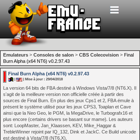
Emulateurs
>
Consoles de salon
>
CBS Colecovision
>
Final
Burn Alpha (x64 NT6) v0.2.97.43
Final Burn Alpha (x64 NT6) v0.2.97.43
|
| Mise à jour : 29/04/2018
La version 64 bits de FBA destiné à Windows Vista/7/8 (NT6.X). Il
s'agit de la meilleure version non officielle créée à partir des
sources de Final Burn. En plus des jeux Cps1 et 2, FBA émule à
présent le système utilisé pour les jeux CPS3, Toaplan et Cave
ainsi que la Neo Geo, le PGM, la MegaDrive, le Turbografx16 et
plus encore (certains drivers se basant sur mame). Les auteurs
sont: LoopMaster, Jan_Klaassen, KEV, Mike_Haggar &
TrebleWinner rejoint par IQ_132, Dink et JackC. Ce Build unicode
est destiné à Vista/7/8 (NT6.X).