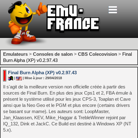
Emulateurs
>
Consoles de salon
>
CBS Colecovision
>
Final
Burn Alpha (XP) v0.2.97.43
Final Burn Alpha (XP) v0.2.97.43
|
| Mise à jour : 29/04/2018
Il s'agit de la meilleure version non officielle créée à partir des
sources de Final Burn. En plus des jeux Cps1 et 2, FBA émule à
présent le système utilisé pour les jeux CPS-3, Toaplan et Cave
ainsi que la Neo Geo et le PGM et plus encore (certains drivers
se basant sur mame). Les auteurs sont: LoopMaster,
Jan_Klaassen, KEV, Mike_Haggar & TrebleWinner rejoint par
IQ_132, Dink et JackC. Ce Build est destiné à Windows XP (NT
5.x).