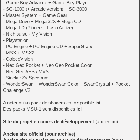
- Game Boy Advance + Game Boy Player
- SG-1000 (+ Arcade version) + SC-3000
- Master System + Game Gear
- Mega Drive + Mega 32X + Mega CD
- Mega LD (Pioneer - LaserActive)
- Nichibutsu - My Vision
- Playstation
- PC Engine + PC Engine CD + SuperGrafx
- MSX + MSX2
- ColecoVision
- Neo Geo Pocket + Neo Geo Pocket Color
- Neo Geo AES / MVS
- Sinclair Zx Spectrum
- WonderSwan + WonderSwan Color + SwanCrystal + Pocket
Challenge V2
A noter qu'un pack de shaders est disponible
ici
.
Des packs MSU-1 sont disponibles
ici
.
Site du projet en cours de développement
(ancien
ici
).
Ancien site officiel (pour archive)