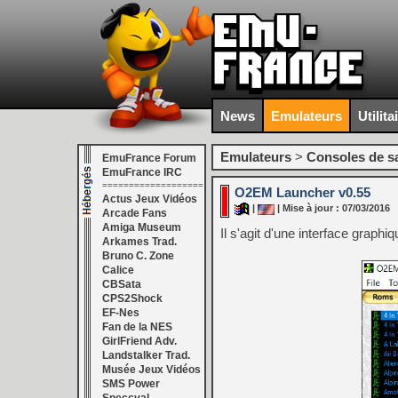
News
Emulateurs
Utilita
Emulateurs
>
Consoles de s
EmuFrance Forum
EmuFrance IRC
===================
O2EM Launcher v0.55
Actus Jeux Vidéos
|
| Mise à jour : 07/03/2016
Arcade Fans
Amiga Museum
Il s'agit d'une interface graph
Arkames Trad.
Bruno C. Zone
Calice
CBSata
CPS2Shock
EF-Nes
Fan de la NES
GirlFriend Adv.
Landstalker Trad.
Musée Jeux Vidéos
SMS Power