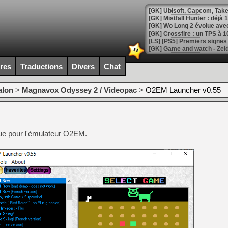
[GK] Mistfall Hunter : déjà 
[GK] Wo Long 2 évolue avec
[GK] Crossfire : un TPS à 100
[LS] [PS5] Premiers signes 
ires
Traductions
Divers
Chat
alon
>
Magnavox Odyssey 2 / Videopac
>
O2EM Launcher v0.55
[Mo5] DOOM arrive en cart
[GK] Bethesda fête les 30 
[GK] Roblox : l'action en B
ique pour l'émulateur O2EM.
[GK] Agenda - GeForce NOW
[GK] Devolver Digital en a 
[LS] [PS5] ps5-y2jb-autolo
[GK] Pourquoi Marvel Tokon 
[GK] Test : Restory : Chill
[GK] GTA 6 : Rockstar Games
[GK] Hot Wheels Infinite Rus
[GK] Mémoire cash - Secret 
[GK] Résultats Nintendo : 