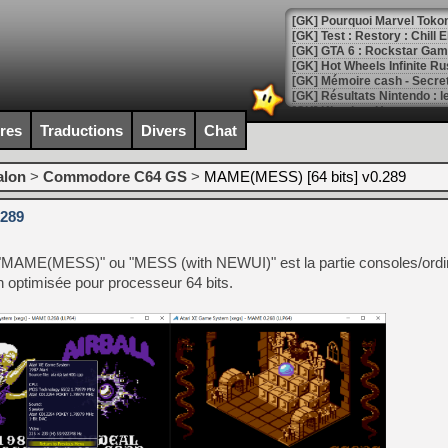
[GK] Pourquoi Marvel Tokon 
[GK] Test : Restory : Chill
[GK] GTA 6 : Rockstar Games
[GK] Hot Wheels Infinite Rus
[GK] Mémoire cash - Secret 
[GK] Résultats Nintendo : 
[GK] Déjà des dégraissage
ires
Traductions
Divers
Chat
[Mo5] Brickboy cherche à r
[GK] Minecraft et ses « Gra
alon
>
Commodore C64 GS
>
MAME(MESS) [64 bits] v0.289
[GK] Beast of Reincarnation
.289
[GK] Ubisoft : fin de parti
[GK] Mémoire cash - Metroid
[GK] Dan Houser (GTA) défe
MAME(MESS)" ou "MESS (with NEWUI)" est la partie consoles/ordi
[GK] Comment EA Sports FC
[GK] Crimson Moon : un Dark
on optimisée pour processeur 64 bits.
[GK] Isle of Reveries : le j
[GK] Moonlighter 2 : The En
[GK] Capcom relance Monste
[Mo5] Deux inédits du Virtu
[GK] Le beat'em up The Walk
[GK] Endless Legend 2 : enf