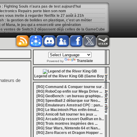
: Fighting Souls n'aura pas de test aujourd'hui
 Electronics Repairs porte bien son nom
 vous invite à regarder Netflix le 27 août à 21h
h : la gestion de bolides en plastique, c'est un métier
of Mana, le jeu qui a ensorcelé une génération
les ventes de Switch 2 dépassent déjà celles de la GameCube
[
GK] Kingdom Hearts : accusé d'utiliser l'IA générative sur son visuel de promo, Square Enix invoque « l'erreur humaine »
s autour de Halo : Campaign Evolved
[
GK] Inspiré par System Shock 2 et Doom 3, le FPS DERELIKT veut vous foutre la trouille à la fin 2026
ecréer l’affichage emblématique de la Game Boy
phismes Éclatants » arriveront sur Switch 2 en octobre
[
LS] [XB360] Xbox360BadUpdate v1.3 l'exploit Xbox 360 gagne en fiabilité et ajoute un mode de récupération
Translate
 : après un accueil mitigé, Game Freak va revoir sa copie
Powered by
e pour Champions Tactics, le jeu NFT ferme ses portes
 : l'hymne ultime à la solitude a déjà quarante ans
nd le maintien des jeux physiques pour les joueurs
Legend of the River King GB (Game Boy)
nateurs de
 27 veut apporter du sang neuf avec le mode The Grounds
siders médiéval à petit prix pour la rentrée
[RG] Command & Conquer tourne sur ...
eu inspiré des Zelda de la Game Boy arrivera à la rentrée 2026
[RG] RoboCop enfin sur Mega Drive ...
dless Vault arrive sur le marché en 1.0
[RG] GeoBench : un bureau graphiqu...
r Hunter Wilds avec un prologue gratuit
[RG] Speedball 2 débarque sur Neo...
[
GK] Mémoire cash - Retour sur Hybrid Heaven, l'étrange exclusivité Konami de la Nintendo 64
[RG] Émulateurs Amstrad CPC : pan...
[
GK] Nouvelle grève à Quantic Dream (Detroit : Become Human) contre les 115 licenciements
[RG] Le Macintosh Plus enfin émul...
[
GK] Mafia The Old Country : l'extension « Homme d'honneur » se dévoile avant sa sortie
[RG] Amico8 fait tourner les jeux ...
[
GK] Marvel's Spider-Man : le succès de Brand New Day au cinéma fait bondir la fréquentation des jeux Insomniac
[RG] Arcade1Up ressort OutRun en b...
al Boy disponibles sur le Nintendo Switch Online
[RG] Trois montres inspirées des ...
ing Dead : Streets of Survival tient sa date de sortie
[RG] Star Wars, Nintendo 64 et Nan...
[
GK] C'est officiel, Electronic Arts devient la propriété de l'Arabie saoudite et quitte le marché boursier
[RG] Zero Racers et Dragon Hopper ...
in la 1.0, Amplitude bourre les nouvelles factions