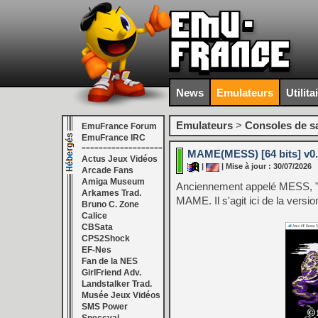
News
Emulateurs
Utilita
Emulateurs
>
Consoles de s
EmuFrance Forum
EmuFrance IRC
===================
MAME(MESS) [64 bits] v0
Actus Jeux Vidéos
|
| Mise à jour : 30/07/2026
Arcade Fans
Amiga Museum
Anciennement appelé MESS, "
Arkames Trad.
MAME. Il s'agit ici de la versi
Bruno C. Zone
Calice
CBSata
CPS2Shock
EF-Nes
Fan de la NES
GirlFriend Adv.
Landstalker Trad.
Musée Jeux Vidéos
SMS Power