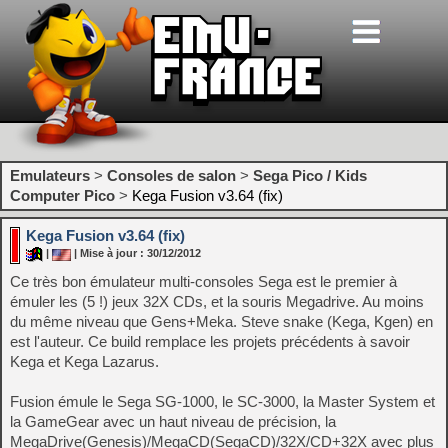
Emulateurs
>
Consoles de salon
>
Sega Pico / Kids
Computer Pico
>
Kega Fusion v3.64 (fix)
Kega Fusion v3.64 (fix)
|
| Mise à jour : 30/12/2012
Ce très bon émulateur multi-consoles Sega est le premier à
émuler les (5 !) jeux 32X CDs, et la souris Megadrive. Au moins
du même niveau que Gens+Meka. Steve snake (Kega, Kgen) en
est l'auteur. Ce build remplace les projets précédents à savoir
Kega et Kega Lazarus.
Fusion émule le Sega SG-1000, le SC-3000, la Master System et
la GameGear avec un haut niveau de précision, la
MegaDrive(Genesis)/MegaCD(SegaCD)/32X/CD+32X avec plus