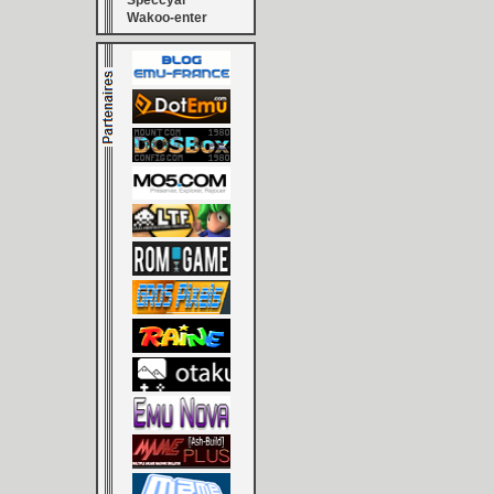
Speccyal
Wakoo-enter