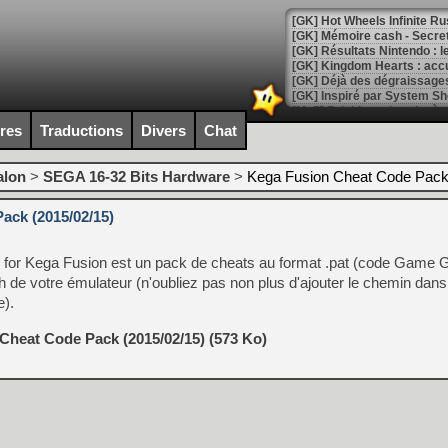
[GK] Hot Wheels Infinite Rus
[GK] Mémoire cash - Secret 
[GK] Résultats Nintendo : 
[GK] Déjà des dégraissage
[Mo5] Brickboy cherche à r
[GK] Minecraft et ses « Gra
ires
Traductions
Divers
Chat
[GK] Beast of Reincarnation
[GK] Ubisoft : fin de parti
alon
>
SEGA 16-32 Bits Hardware
>
Kega Fusion Cheat Code Pack
[GK] Mémoire cash - Metroid
[GK] Dan Houser (GTA) défe
ack (2015/02/15)
[GK] Comment EA Sports FC
[GK] Crimson Moon : un Dark
[GK] Isle of Reveries : le j
for Kega Fusion est un pack de cheats au format .pat (code Game G
[GK] Moonlighter 2 : The En
[GK] Capcom relance Monste
h de votre émulateur (n'oubliez pas non plus d'ajouter le chemin dans
e).
Cheat Code Pack (2015/02/15) (573 Ko)
[Mo5] Deux inédits du Virtu
[GK] Le beat'em up The Walk
[GK] Endless Legend 2 : enf