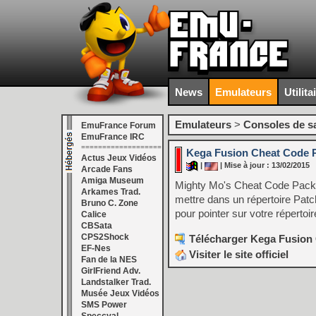
News
Emulateurs
Utilita
Emulateurs
>
Consoles de s
EmuFrance Forum
EmuFrance IRC
===================
Kega Fusion Cheat Code P
Actus Jeux Vidéos
|
| Mise à jour : 13/02/2015
Arcade Fans
Amiga Museum
Mighty Mo's Cheat Code Pack 
Arkames Trad.
mettre dans un répertoire Patc
Bruno C. Zone
pour pointer sur votre répertoir
Calice
CBSata
CPS2Shock
Télécharger Kega Fusion 
EF-Nes
Visiter le site officiel
Fan de la NES
GirlFriend Adv.
Landstalker Trad.
Musée Jeux Vidéos
SMS Power