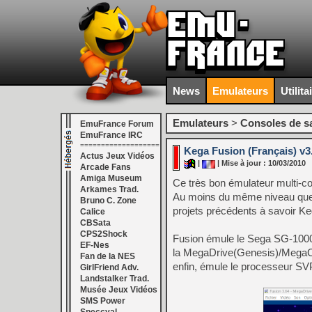
News
Emulateurs
Utilita
Emulateurs
>
Consoles de s
EmuFrance Forum
EmuFrance IRC
===================
Kega Fusion (Français) v3
Actus Jeux Vidéos
|
| Mise à jour : 10/03/2010
Arcade Fans
Amiga Museum
Ce très bon émulateur multi-co
Arkames Trad.
Au moins du même niveau que 
Bruno C. Zone
projets précédents à savoir K
Calice
CBSata
CPS2Shock
Fusion émule le Sega SG-1000
EF-Nes
la MegaDrive(Genesis)/MegaC
Fan de la NES
enfin, émule le processeur SVP 
GirlFriend Adv.
Landstalker Trad.
Musée Jeux Vidéos
SMS Power