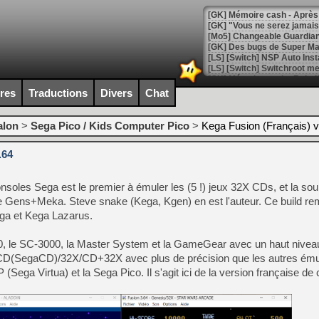
[GK] Mémoire cash - Après 
[GK] "Vous ne serez jamais
[Mo5] Changeable Guardian 
[GK] Des bugs de Super Mar
[LS] [Switch] NSP Auto Inst
ires
Traductions
Divers
Chat
[GK] La saga horrifique Am
alon
>
Sega Pico / Kids Computer Pico
>
Kega Fusion (Français) 
.64
[GK] Le portage de Super M
nsoles Sega est le premier à émuler les (5 !) jeux 32X CDs, et la so
[Mo5] Le jeu de course fut
[GK] Guillermo del Toro ado
Gens+Meka. Steve snake (Kega, Kgen) en est l'auteur. Ce build re
ega et Kega Lazarus.
[LTF] Eté 2026 - Séquence 
[GK] Mistfall Hunter : déjà 
, le SC-3000, la Master System et la GameGear avec un haut niveau
[GK] Wo Long 2 évolue avec
D(SegaCD)/32X/CD+32X avec plus de précision que les autres émul
[GK] Crossfire : un TPS à 100
(Sega Virtua) et la Sega Pico. Il s'agit ici de la version française de 
[LS] [PS5] Premiers signes 