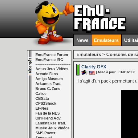
News
Emulateurs
Utilita
Emulateurs
>
Consoles de s
EmuFrance Forum
EmuFrance IRC
===================
Clarity GFX
Actus Jeux Vidéos
|
| Mise à jour : 01/01/2050
Arcade Fans
Amiga Museum
Il s'agit d'un pack permettant 
Arkames Trad.
Bruno C. Zone
Calice
CBSata
CPS2Shock
EF-Nes
Fan de la NES
GirlFriend Adv.
Landstalker Trad.
Musée Jeux Vidéos
SMS Power