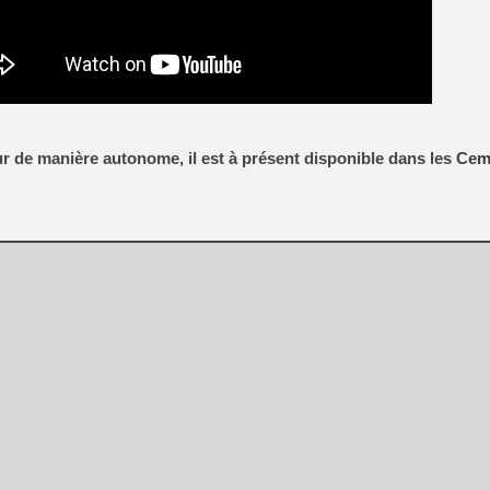
[GK] Mémoire cash - Metroid
[GK] Dan Houser (GTA) défe
[GK] Comment EA Sports FC
[GK] Crimson Moon : un Dark
[GK] Isle of Reveries : le j
[GK] Moonlighter 2 : The En
[GK] Capcom relance Monste
our de manière autonome, il est à présent disponible dans les
Cem
[Mo5] Deux inédits du Virtu
[GK] Le beat'em up The Walk
[GK] Endless Legend 2 : enf
[LS] [PS5] Premiers signes 