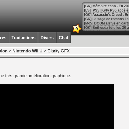
[Mo5] DOOM arrive en cart
[GK] Bethesda fête les 30 
[GK] Roblox : l'action en B
ires
Traductions
Divers
Chat
[GK] Agenda - GeForce NOW
alon
>
Nintendo Wii U
>
Clarity GFX
[GK] Devolver Digital en a 
[LS] [PS5] ps5-y2jb-autolo
[GK] Pourquoi Marvel Tokon 
une très grande amélioration graphique.
[GK] Test : Restory : Chill
[GK] GTA 6 : Rockstar Games
[GK] Hot Wheels Infinite Rus
[GK] Mémoire cash - Secret 
[GK] Résultats Nintendo : 
[GK] Déjà des dégraissage
[Mo5] Brickboy cherche à r
[GK] Minecraft et ses « Gra
[GK] Beast of Reincarnation
[GK] Ubisoft : fin de parti