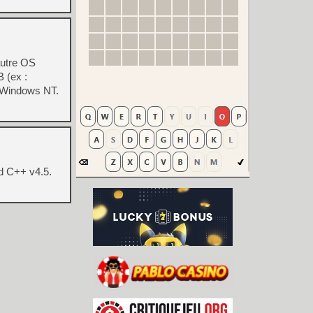
autre OS
 (ex :
r Windows NT.
nd C++ v4.5.