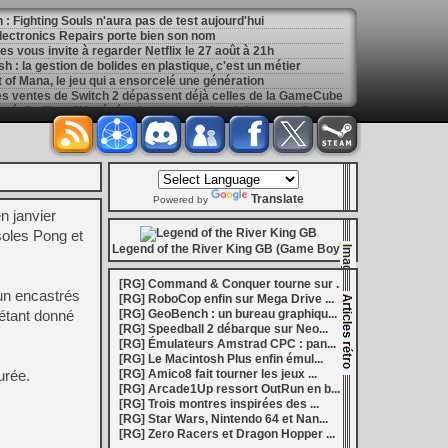
: Fighting Souls n'aura pas de test aujourd'hui
 Electronics Repairs porte bien son nom
 vous invite à regarder Netflix le 27 août à 21h
h : la gestion de bolides en plastique, c'est un métier
of Mana, le jeu qui a ensorcelé une génération
les ventes de Switch 2 dépassent déjà celles de la GameCube
[
GK] Kingdom Hearts : accusé d'utiliser l'IA générative sur son visuel de promo, Square Enix invoque « l'erreur humaine »
s autour de Halo : Campaign Evolved
[
GK] Inspiré par System Shock 2 et Doom 3, le FPS DERELIKT veut vous foutre la trouille à la fin 2026
ecréer l’affichage emblématique de la Game Boy
phismes Éclatants » arriveront sur Switch 2 en octobre
[
LS] [XB360] Xbox360BadUpdate v1.3 l'exploit Xbox 360 gagne en fiabilité et ajoute un mode de récupération
Translate
 : après un accueil mitigé, Game Freak va revoir sa copie
Powered by
n janvier
e pour Champions Tactics, le jeu NFT ferme ses portes
 : l'hymne ultime à la solitude a déjà quarante ans
soles Pong et
nd le maintien des jeux physiques pour les joueurs
Legend of the River King GB (Game Boy)
 27 veut apporter du sang neuf avec le mode The Grounds
siders médiéval à petit prix pour la rentrée
[RG] Command & Conquer tourne sur ...
eu inspiré des Zelda de la Game Boy arrivera à la rentrée 2026
cun encastrés
[RG] RoboCop enfin sur Mega Drive ...
dless Vault arrive sur le marché en 1.0
 étant donné
[RG] GeoBench : un bureau graphiqu...
r Hunter Wilds avec un prologue gratuit
[RG] Speedball 2 débarque sur Neo...
[
GK] Mémoire cash - Retour sur Hybrid Heaven, l'étrange exclusivité Konami de la Nintendo 64
[RG] Émulateurs Amstrad CPC : pan...
[
GK] Nouvelle grève à Quantic Dream (Detroit : Become Human) contre les 115 licenciements
[RG] Le Macintosh Plus enfin émul...
[
GK] Mafia The Old Country : l'extension « Homme d'honneur » se dévoile avant sa sortie
urée.
[RG] Amico8 fait tourner les jeux ...
[
GK] Marvel's Spider-Man : le succès de Brand New Day au cinéma fait bondir la fréquentation des jeux Insomniac
[RG] Arcade1Up ressort OutRun en b...
al Boy disponibles sur le Nintendo Switch Online
[RG] Trois montres inspirées des ...
ing Dead : Streets of Survival tient sa date de sortie
[RG] Star Wars, Nintendo 64 et Nan...
[
GK] C'est officiel, Electronic Arts devient la propriété de l'Arabie saoudite et quitte le marché boursier
[RG] Zero Racers et Dragon Hopper ...
in la 1.0, Amplitude bourre les nouvelles factions