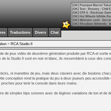
[GK] Pourquoi Marvel Tokon 
[GK] Test : Restory : Chill
[GK] GTA 6 : Rockstar Games
[GK] Hot Wheels Infinite Rus
[GK] Mémoire cash - Secret 
[GK] Résultats Nintendo : 
[GK] Déjà des dégraissage
ires
Traductions
Divers
Chat
[Mo5] Brickboy cherche à r
[GK] Minecraft et ses « Gra
alon
>
RCA Studio II
[GK] Beast of Reincarnation
le de jeux vidéo de deuxième génération produite par RCA et sortie e
[GK] Ubisoft : fin de parti
[GK] Mémoire cash - Metroid
de la Studio II sont en noir et blanc, ils ressemblent à ceux des con
[GK] Dan Houser (GTA) défe
[GK] Comment EA Sports FC
[GK] Crimson Moon : un Dark
[GK] Isle of Reveries : le j
ysticks, ni manettes de jeu, mais deux claviers avec dix boutons cha
[GK] Moonlighter 2 : The En
te conception rend la pratique du jeu à deux joueurs peu accessible
[GK] Capcom relance Monste
re proches pour tenir la console dans leurs mains.
re de simples bips sonores avec de légères variations de ton et de d
[Mo5] Deux inédits du Virtu
[GK] Le beat'em up The Walk
[GK] Endless Legend 2 : enf