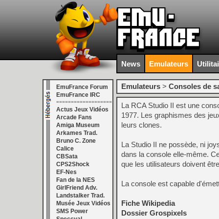
News
Emulateurs
Utilita
Emulateurs
>
Consoles de s
EmuFrance Forum
EmuFrance IRC
===================
La RCA Studio II est une conso
Actus Jeux Vidéos
1977. Les graphismes des jeux 
Arcade Fans
leurs clones.
Amiga Museum
Arkames Trad.
Bruno C. Zone
La Studio II ne possède, ni jo
Calice
dans la console elle-même. Cet
CBSata
que les utilisateurs doivent êt
CPS2Shock
EF-Nes
Fan de la NES
La console est capable d'émett
GirlFriend Adv.
Landstalker Trad.
Fiche Wikipedia
Musée Jeux Vidéos
SMS Power
Dossier Grospixels