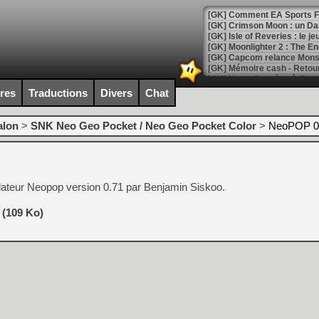
[GK] Comment EA Sports FC
[GK] Crimson Moon : un Dark
[GK] Isle of Reveries : le j
[GK] Moonlighter 2 : The En
[GK] Capcom relance Monste
ires
Traductions
Divers
Chat
[Mo5] Deux inédits du Virtu
[GK] Le beat'em up The Walk
alon
>
SNK Neo Geo Pocket / Neo Geo Pocket Color
>
NeoPOP 0
[GK] Endless Legend 2 : enf
lateur Neopop version 0.71 par Benjamin Siskoo.
[LS] [PS5] Le WebKit Userl
 (109 Ko)
[GK] Oubliez Crazy Taxi, S
[LS] [Switch] NSZ 5.0.0 es
[GK] No More Room in Hell 2
[GK] Un chatbot Atelier Ryz
[GK] Mémoire cash - Splatte