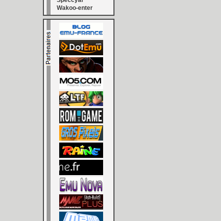
Speccyal
Wakoo-enter