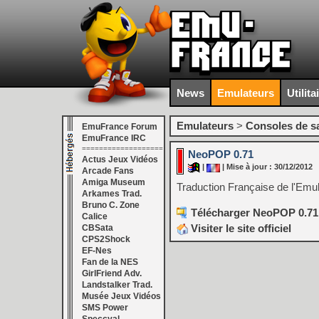
News
Emulateurs
Utilita
Emulateurs
>
Consoles de s
EmuFrance Forum
EmuFrance IRC
===================
NeoPOP 0.71
Actus Jeux Vidéos
|
| Mise à jour : 30/12/2012
Arcade Fans
Amiga Museum
Traduction Française de l'Emu
Arkames Trad.
Bruno C. Zone
Télécharger NeoPOP 0.71
Calice
Visiter le site officiel
CBSata
CPS2Shock
EF-Nes
Fan de la NES
GirlFriend Adv.
Landstalker Trad.
Musée Jeux Vidéos
SMS Power