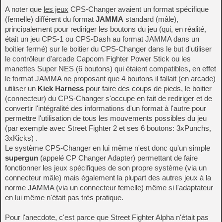
A noter que
les jeux
CPS-Changer avaient un format spécifique
(femelle) différent du format
JAMMA
standard (mâle),
principalement pour rediriger les boutons du jeu (qui, en réalité,
était un jeu CPS-1 ou CPS-Dash au format JAMMA dans un
boitier fermé) sur le boitier du CPS-Changer dans le but d'utiliser
le contrôleur d'arcade Capcom Fighter Power Stick ou les
manettes Super NES (6 boutons) qui étaient compatibles, en effet
le format JAMMA ne proposant que 4 boutons il fallait (en arcade)
utiliser un
Kick Harness
pour faire des coups de pieds, le boitier
(connecteur) du CPS-Changer s'occupe en fait de rediriger et de
convertir l'intégralité des informations d'un format à l'autre pour
permettre l'utilisation de tous les mouvements possibles du jeu
(par exemple avec Street Fighter 2 et ses 6 boutons: 3xPunchs,
3xKicks) .
Le système CPS-Changer en lui même n'est donc qu'un simple
supergun
(appelé CP Changer Adapter) permettant de faire
fonctionner les jeux spécifiques de son propre système (via un
connecteur mâle) mais également la plupart des autres jeux à la
norme JAMMA (via un connecteur femelle) même si l'adaptateur
en lui même n'était pas très pratique.
Pour l'anecdote, c'est parce que Street Fighter Alpha n'était pas