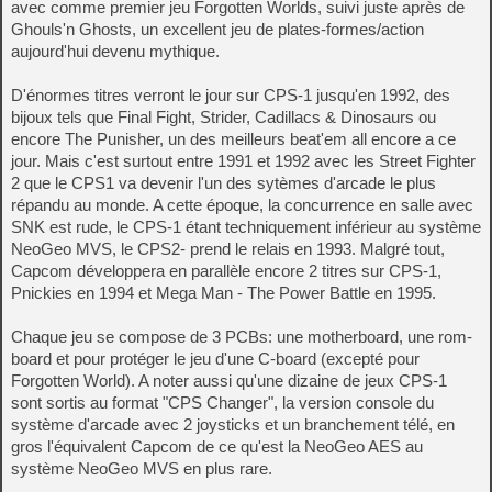
avec comme premier jeu Forgotten Worlds, suivi juste après de
Ghouls'n Ghosts, un excellent jeu de plates-formes/action
aujourd'hui devenu mythique.
D'énormes titres verront le jour sur CPS-1 jusqu'en 1992, des
bijoux tels que Final Fight, Strider, Cadillacs & Dinosaurs ou
encore The Punisher, un des meilleurs beat'em all encore a ce
jour. Mais c'est surtout entre 1991 et 1992 avec les Street Fighter
2 que le CPS1 va devenir l'un des sytèmes d'arcade le plus
répandu au monde. A cette époque, la concurrence en salle avec
SNK est rude, le CPS-1 étant techniquement inférieur au système
NeoGeo MVS, le CPS2- prend le relais en 1993. Malgré tout,
Capcom développera en parallèle encore 2 titres sur CPS-1,
Pnickies en 1994 et Mega Man - The Power Battle en 1995.
Chaque jeu se compose de 3 PCBs: une motherboard, une rom-
board et pour protéger le jeu d'une C-board (excepté pour
Forgotten World). A noter aussi qu'une dizaine de jeux CPS-1
sont sortis au format "CPS Changer", la version console du
système d'arcade avec 2 joysticks et un branchement télé, en
gros l'équivalent Capcom de ce qu'est la NeoGeo AES au
système NeoGeo MVS en plus rare.