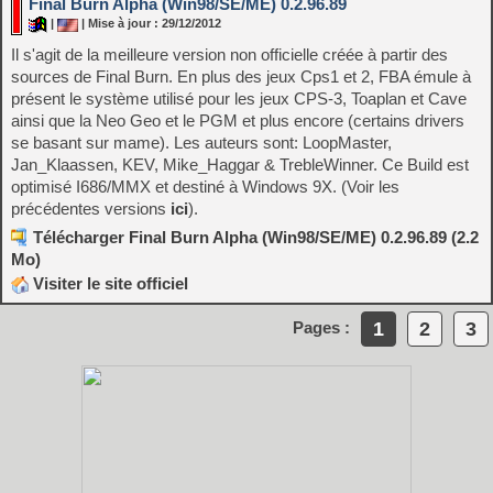
Final Burn Alpha (Win98/SE/ME) 0.2.96.89
|
| Mise à jour : 29/12/2012
Il s'agit de la meilleure version non officielle créée à partir des
sources de Final Burn. En plus des jeux Cps1 et 2, FBA émule à
présent le système utilisé pour les jeux CPS-3, Toaplan et Cave
ainsi que la Neo Geo et le PGM et plus encore (certains drivers
se basant sur mame). Les auteurs sont: LoopMaster,
Jan_Klaassen, KEV, Mike_Haggar & TrebleWinner. Ce Build est
optimisé I686/MMX et destiné à Windows 9X. (Voir les
précédentes versions
ici
).
Télécharger Final Burn Alpha (Win98/SE/ME) 0.2.96.89 (2.2
Mo)
Visiter le site officiel
1
2
3
Pages :