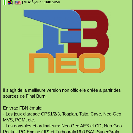
|
| Mise à jour : 01/01/2050
Il s'agit de la meilleure version non officielle créée à partir des
sources de Final Burn.
En vrac FBN émule:
- Les jeux d'arcade CPS1/2/3, Toaplan, Taito, Cave, Neo-Geo
MVS, PGM, etc.
- Les consoles et ordinateurs: Neo-Geo AES et CD, Neo-Geo
Pocket, PC-Engine (JP) et Turbografx16 (USA), SuperGrafx,