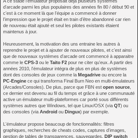
A ce stade l’émulateur proposait déjà plusieurs systèmes
d'arcade parmi les plus populaires des années fin 80 / début 90 et
c'est à ce moment là que l'équipe a commencé à donner
l'impression que le projet était en train d'être abandonné car rien
de nouveau était ajouté et seul les pilotes existants étaient
maintenus à jour.
Heureusement, la motivation des uns entraine les autres à
reprendre le projet et à ajouter de nouveaux pilotes, et c'est ainsi
que de nouveaux systèmes d'arcade ont commencé à apparaitre
comme le
CPS-3
ou le
Taito F2
pour ne citer qu'eux. A partir des
années 2010, l'émulateur intégra de plus en plus de systèmes
dont des consoles de jeux comme la
Megadrive
ou encore la
PC-Engine
ce qui transforma Final Burn Neo en multi-émulateurs
(Arcades/Consoles). De plus, parce que FBN est
open source
,
ce dernier est devenu au fil du temps et grâce à une communauté
active un émulateur multi-plateformes car porté sous différents
systèmes autres que Windows, tel que Linux/OSX (via
QT
) ou
des consoles (via
Android
ou
Dingux
) par exemple.
L'émulateur propose beaucoup de fonctionnalités: filtres
graphiques, recherches de cheats codes, captures d'images,
gestion de tables de transparences, sauvegardes,
DIP switch