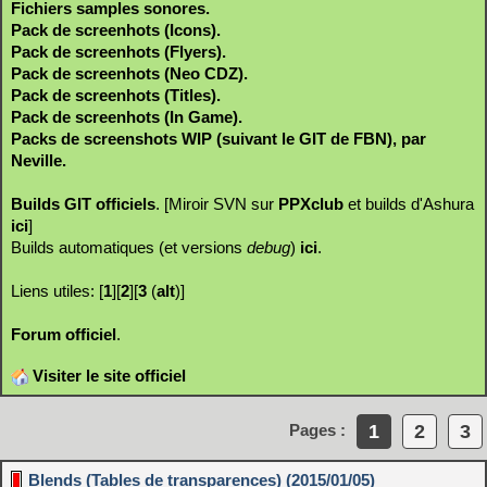
Fichiers samples sonores.
Pack de screenhots (Icons).
Pack de screenhots (Flyers).
Pack de screenhots (Neo CDZ).
Pack de screenhots (Titles).
Pack de screenhots (In Game).
Packs de screenshots WIP (suivant le GIT de FBN), par
Neville.
Builds GIT officiels
. [Miroir SVN sur
PPXclub
et builds d'Ashura
ici
]
Builds automatiques (et versions
debug
)
ici
.
Liens utiles: [
1
][
2
][
3
(
alt
)]
Forum officiel
.
Visiter le site officiel
1
2
3
Pages :
Blends (Tables de transparences) (2015/01/05)