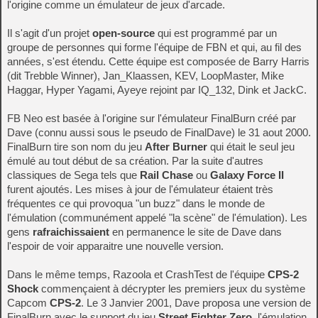
l'origine comme un émulateur de jeux d'arcade.
Il s'agit d'un projet
open-source
qui est programmé par un
groupe de personnes qui forme l'équipe de FBN et qui, au fil des
années, s'est étendu. Cette équipe est composée de Barry Harris
(dit Trebble Winner), Jan_Klaassen, KEV, LoopMaster, Mike
Haggar, Hyper Yagami, Ayeye rejoint par IQ_132, Dink et JackC.
FB Neo est basée à l'origine sur l'émulateur FinalBurn créé par
Dave (connu aussi sous le pseudo de FinalDave) le 31 aout 2000.
FinalBurn tire son nom du jeu
After Burner
qui était le seul jeu
émulé au tout début de sa création. Par la suite d'autres
classiques de Sega tels que
Rail Chase
ou
Galaxy Force II
furent ajoutés. Les mises à jour de l'émulateur étaient très
fréquentes ce qui provoqua "un buzz" dans le monde de
l'émulation (communément appelé "la scène" de l'émulation). Les
gens
rafraichissaient
en permanence le site de Dave dans
l'espoir de voir apparaitre une nouvelle version.
Dans le même temps, Razoola et CrashTest de l'équipe
CPS-2
Shock
commençaient à décrypter les premiers jeux du système
Capcom
CPS-2
. Le 3 Janvier 2001, Dave proposa une version de
FinalBurn avec le support du jeu
Street Fighter Zero
, l'émulation