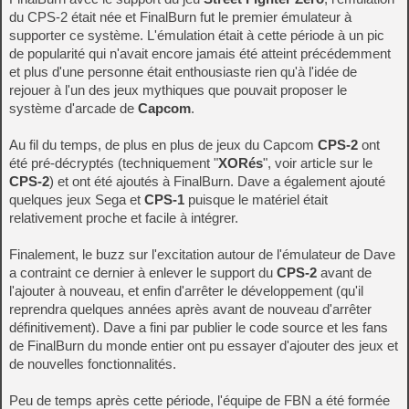
du CPS-2 était née et FinalBurn fut le premier émulateur à
supporter ce système. L'émulation était à cette période à un pic
de popularité qui n'avait encore jamais été atteint précédemment
et plus d'une personne était enthousiaste rien qu'à l'idée de
rejouer à l'un des jeux mythiques que pouvait proposer le
système d'arcade de
Capcom
.
Au fil du temps, de plus en plus de jeux du Capcom
CPS-2
ont
été pré-décryptés (techniquement "
XORés
", voir article sur le
CPS-2
) et ont été ajoutés à FinalBurn. Dave a également ajouté
quelques jeux Sega et
CPS-1
puisque le matériel était
relativement proche et facile à intégrer.
Finalement, le buzz sur l'excitation autour de l'émulateur de Dave
a contraint ce dernier à enlever le support du
CPS-2
avant de
l'ajouter à nouveau, et enfin d'arrêter le développement (qu'il
reprendra quelques années après avant de nouveau d'arrêter
définitivement). Dave a fini par publier le code source et les fans
de FinalBurn du monde entier ont pu essayer d'ajouter des jeux et
de nouvelles fonctionnalités.
Peu de temps après cette période, l'équipe de FBN a été formée