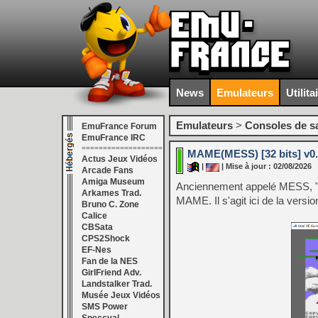
News
Emulateurs
Utilita
Emulateurs
>
Consoles de s
EmuFrance Forum
EmuFrance IRC
===================
MAME(MESS) [32 bits] v0
Actus Jeux Vidéos
|
| Mise à jour : 02/08/2026
Arcade Fans
Amiga Museum
Anciennement appelé MESS, "
Arkames Trad.
MAME. Il s'agit ici de la versi
Bruno C. Zone
Calice
CBSata
CPS2Shock
EF-Nes
Fan de la NES
GirlFriend Adv.
Landstalker Trad.
Musée Jeux Vidéos
SMS Power