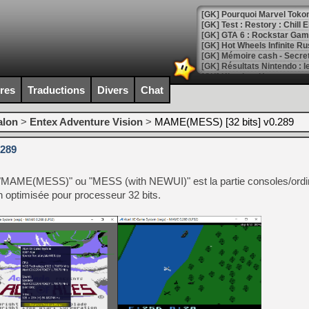
[GK] Pourquoi Marvel Tokon 
[GK] Test : Restory : Chill
[GK] GTA 6 : Rockstar Games
[GK] Hot Wheels Infinite Rus
[GK] Mémoire cash - Secret 
[GK] Résultats Nintendo : 
[GK] Déjà des dégraissage
ires
Traductions
Divers
Chat
[Mo5] Brickboy cherche à r
[GK] Minecraft et ses « Gra
alon
>
Entex Adventure Vision
>
MAME(MESS) [32 bits] v0.289
[GK] Beast of Reincarnation
.289
[GK] Ubisoft : fin de parti
[GK] Mémoire cash - Metroid
[GK] Dan Houser (GTA) défe
MAME(MESS)" ou "MESS (with NEWUI)" est la partie consoles/ordi
[GK] Comment EA Sports FC
[GK] Crimson Moon : un Dark
on optimisée pour processeur 32 bits.
[GK] Isle of Reveries : le j
[GK] Moonlighter 2 : The En
[GK] Capcom relance Monste
[Mo5] Deux inédits du Virtu
[GK] Le beat'em up The Walk
[GK] Endless Legend 2 : enf